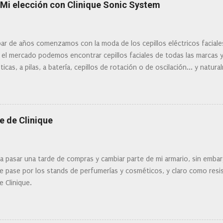
: Mi elección con Clinique Sonic System
ar de años comenzamos con la moda de los cepillos eléctricos facial
 el mercado podemos encontrar cepillos faciales de todas las marcas 
ticas, a pilas, a batería, cepillos de rotación o de oscilación... y natu
 la actualidad tal variedad, que antes de hacer la compra debemos de
mi tipo de piel? ¿Qué busco?... En este post os voy a dar mi opinión de
Clinique
e de Clinique
ra pasar una tarde de compras y cambiar parte de mi armario, sin embar
 pase por los stands de perfumerías y cosméticos, y claro como resist
e Clinique.