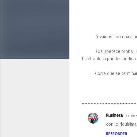
Y vamos con una muestra
¿Os apetece probar las nu
facebook, la puedes pedir a
Corre que se termina
Rusineta
11 de 
C
con lo riquisim
o
RESPONDER
m