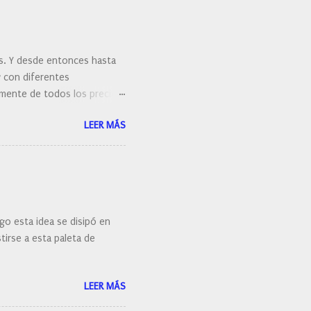
es. Y desde entonces hasta
y con diferentes
ralmente de todos los precios.
 hacernos unas preguntas:
LEER MÁS
 porque elegí mi cepillo
go esta idea se disipó en
irse a esta paleta de
LEER MÁS