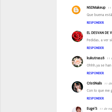
e
NSDMakeup
11 
n
Que buena están
t
RESPONDER
a
EL DESVAN DE V
r
Pedidas, a ver s
i
o
RESPONDER
s
kukutras28
11 
Ohhh,ya se han
RESPONDER
CristiNails
11 de
Con lo que me g
RESPONDER
Euge'S
11 de ma