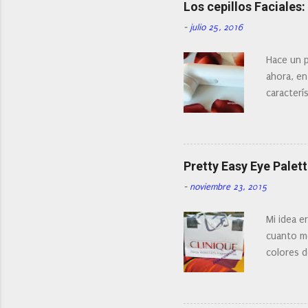
Los cepillos Faciales
r
u
-
julio 25, 2016
n
c
o
Hace un p
m
ahora, en
e
n
caracterís
t
Existe en
a
¿Cual es 
r
i
facial de 
o
Pretty Easy Eye Palett
-
noviembre 23, 2015
Mi idea e
cuanto me
colores d