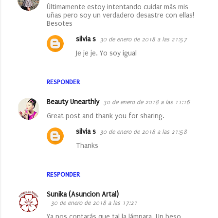
t
Últimamente estoy intentando cuidar más mis
a
uñas pero soy un verdadero desastre con ellas!
Besotes
r
silvia s
30 de enero de 2018 a las 21:57
i
Je je je. Yo soy igual
o
s
RESPONDER
Beauty Unearthly
30 de enero de 2018 a las 11:16
Great post and thank you for sharing.
silvia s
30 de enero de 2018 a las 21:58
Thanks
RESPONDER
Sunika (Asuncion Artal)
30 de enero de 2018 a las 17:21
Ya nos contarás que tal la lámpara. Un beso