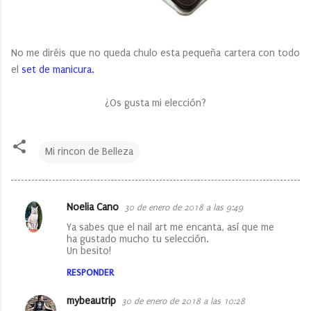
No me diréis que no queda chulo esta pequeña cartera con todo
el
set de manicura.
¿Os gusta mi elección?
Mi rincon de Belleza
Noelia Cano
30 de enero de 2018 a las 9:49
C
Ya sabes que el nail art me encanta, así que me
o
ha gustado mucho tu selección.
Un besito!
m
e
RESPONDER
n
mybeautrip
30 de enero de 2018 a las 10:28