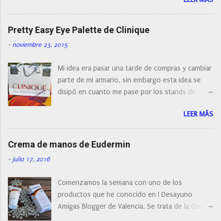
con diferentes características, a pilas, a batería,
i
cepillos de rotación o de oscilación... y
o
naturalmente de todos los precios. Existe en la
Pretty Easy Eye Palette de Clinique
actualidad tal variedad, que antes de hacer la
-
noviembre 23, 2015
compra debemos de hacernos unas preguntas:
¿Cual es mi tipo de piel? ¿Qué busco?... En este
Mi idea era pasar una tarde de compras y cambiar
post os voy a dar mi opinión de porque elegí mi
parte de mi armario, sin embargo esta idea se
cepillo facial de Clinique
disipó en cuanto me pase por los stands de
perfumerías y cosméticos, y claro como
LEER MÁS
resistirse a esta paleta de colores de Clinique.
Crema de manos de Eudermin
-
julio 17, 2016
Comenzamos la semana con uno de los
productos que he conocido en I Desayuno
Amigas Blogger de Valencia. Se trata de la Crema
de manos protectora de Eudermin.Una crema de