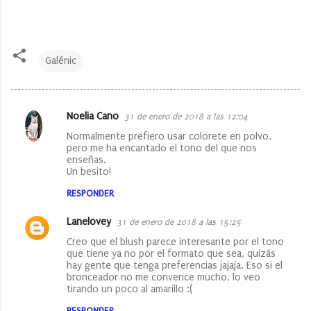
Galénic
Noelia Cano
31 de enero de 2018 a las 12:04
C
Normalmente prefiero usar colorete en polvo,
o
pero me ha encantado el tono del que nos
enseñas.
m
Un besito!
e
RESPONDER
n
t
Lanelovey
31 de enero de 2018 a las 15:25
a
Creo que el blush parece interesante por el tono
que tiene ya no por el formato que sea, quizás
r
hay gente que tenga preferencias jajaja. Eso si el
bronceador no me convence mucho, lo veo
i
tirando un poco al amarillo :(
o
RESPONDER