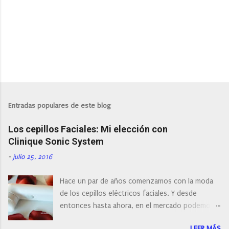
P
u
b
l
Entradas populares de este blog
i
c
Los cepillos Faciales: Mi elección con
a
r
Clinique Sonic System
u
n
-
julio 25, 2016
c
o
Hace un par de años comenzamos con la moda
m
e
de los cepillos eléctricos faciales. Y desde
n
entonces hasta ahora, en el mercado podemos
t
a
encontrar cepillos faciales de todas las marcas y
r
LEER MÁS