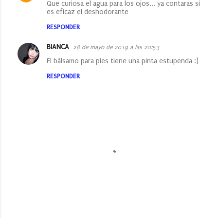
Que curiosa el agua para los ojos... ya contaras si
a
es eficaz el deshodorante
r
RESPONDER
i
BIANCA
28 de mayo de 2019 a las 20:53
o
El bálsamo para pies tiene una pinta estupenda :)
s
RESPONDER