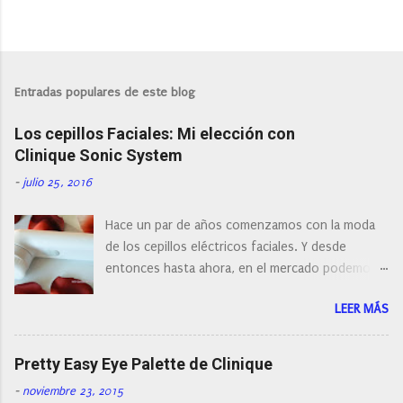
P
u
b
l
Entradas populares de este blog
i
c
Los cepillos Faciales: Mi elección con
a
r
Clinique Sonic System
u
n
-
julio 25, 2016
c
o
Hace un par de años comenzamos con la moda
m
e
de los cepillos eléctricos faciales. Y desde
n
entonces hasta ahora, en el mercado podemos
t
a
encontrar cepillos faciales de todas las marcas y
r
LEER MÁS
con diferentes características, a pilas, a batería,
i
cepillos de rotación o de oscilación... y
o
naturalmente de todos los precios. Existe en la
Pretty Easy Eye Palette de Clinique
actualidad tal variedad, que antes de hacer la
-
noviembre 23, 2015
compra debemos de hacernos unas preguntas: