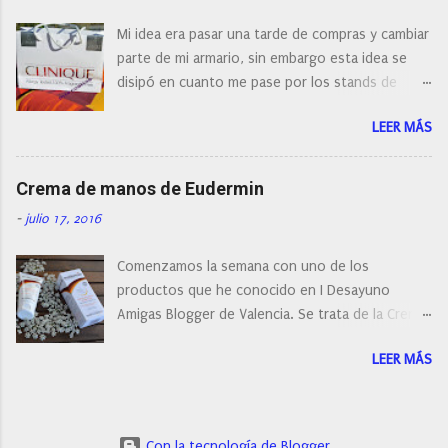
¿Cual es mi tipo de piel? ¿Qué busco?... En este
Mi idea era pasar una tarde de compras y cambiar
post os voy a dar mi opinión de porque elegí mi
parte de mi armario, sin embargo esta idea se
cepillo facial de Clinique
disipó en cuanto me pase por los stands de
perfumerías y cosméticos, y claro como
LEER MÁS
resistirse a esta paleta de colores de Clinique.
Crema de manos de Eudermin
-
julio 17, 2016
Comenzamos la semana con uno de los
productos que he conocido en I Desayuno
Amigas Blogger de Valencia. Se trata de la Crema
de manos protectora de Eudermin.Una crema de
LEER MÁS
manos para utilizar tanto en verano como en
invierno.
Con la tecnología de Blogger