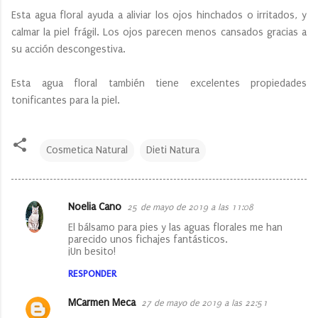
Esta agua floral ayuda a aliviar los ojos hinchados o irritados, y
calmar la piel frágil. Los ojos parecen menos cansados gracias a
su acción descongestiva.
Esta agua floral también tiene excelentes propiedades
tonificantes para la piel.
Cosmetica Natural
Dieti Natura
Noelia Cano
25 de mayo de 2019 a las 11:08
C
El bálsamo para pies y las aguas florales me han
o
parecido unos fichajes fantásticos.
¡Un besito!
m
e
RESPONDER
n
MCarmen Meca
27 de mayo de 2019 a las 22:51
t