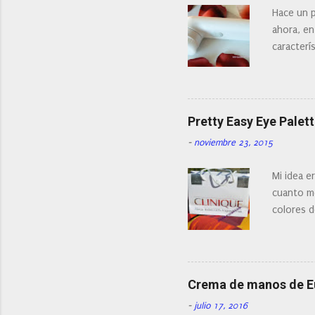
o
Hace un p
m
ahora, en
e
n
caracterís
t
Existe en
a
¿Cual es 
r
i
facial de 
o
Pretty Easy Eye Palett
-
noviembre 23, 2015
Mi idea e
cuanto me
colores d
Crema de manos de 
-
julio 17, 2016