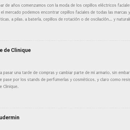
ar de años comenzamos con la moda de los cepillos eléctricos facial
 el mercado podemos encontrar cepillos faciales de todas las marcas 
ticas, a pilas, a batería, cepillos de rotación o de oscilación... y natu
 la actualidad tal variedad, que antes de hacer la compra debemos de
mi tipo de piel? ¿Qué busco?... En este post os voy a dar mi opinión de
Clinique
e de Clinique
ra pasar una tarde de compras y cambiar parte de mi armario, sin embar
 pase por los stands de perfumerías y cosméticos, y claro como resist
e Clinique.
Eudermin