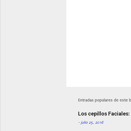
a
r
i
o
s
P
u
b
l
i
Entradas populares de este 
c
a
Los cepillos Faciales
r
u
-
julio 25, 2016
n
c