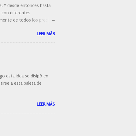
es. Y desde entonces hasta
y con diferentes
ralmente de todos los precios.
 hacernos unas preguntas:
LEER MÁS
 porque elegí mi cepillo
go esta idea se disipó en
irse a esta paleta de
LEER MÁS