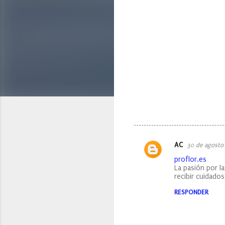
AC
30 de agosto 
C
proflor.es
o
La pasión por la
recibir cuidado
m
e
RESPONDER
n
t