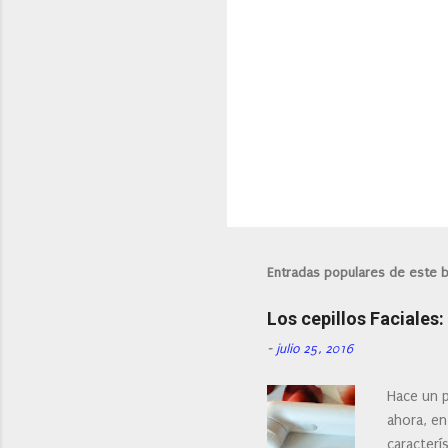
P
u
b
l
i
Entradas populares de este 
c
a
Los cepillos Faciales
r
u
-
julio 25, 2016
n
c
o
Hace un p
m
ahora, en
e
n
caracterís