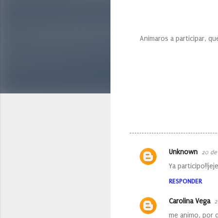
Animaros a participar, qu
Unknown
20 de
C
Ya participo!!je
o
RESPONDER
m
e
Carolina Vega
2
n
me animo, por q