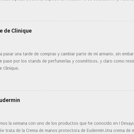
 la actualidad tal variedad, que antes de hacer la compra debemos de
mi tipo de piel? ¿Qué busco?... En este post os voy a dar mi opinión de
Clinique
e de Clinique
ra pasar una tarde de compras y cambiar parte de mi armario, sin embar
 pase por los stands de perfumerías y cosméticos, y claro como resist
e Clinique.
Eudermin
os la semana con uno de los productos que he conocido en I Desay
 Se trata de la Crema de manos protectora de Eudermin.Una crema de m