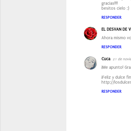
gracias!!!!
t
besitos cielo ;)
a
RESPONDER
r
i
EL DESVAN DE V
o
Ahora mismo vo
s
RESPONDER
Cuca
21 de novi
¡Me apunto! Gra
¡Feliz y dulce f
http://losdulc
RESPONDER