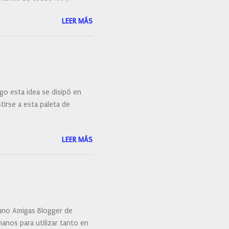
 hacernos unas preguntas:
LEER MÁS
 porque elegí mi cepillo
go esta idea se disipó en
irse a esta paleta de
LEER MÁS
uno Amigas Blogger de
anos para utilizar tanto en