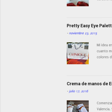
t
Existe en
a
¿Cual es 
r
i
facial de 
o
Pretty Easy Eye Palett
-
noviembre 23, 2015
Mi idea e
cuanto me
colores d
Crema de manos de 
-
julio 17, 2016
Comenzam
Valencia.