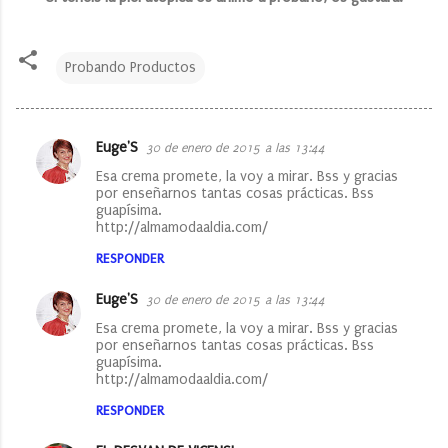
Probando Productos
Euge'S
30 de enero de 2015 a las 13:44
C
Esa crema promete, la voy a mirar. Bss y gracias
o
por enseñarnos tantas cosas prácticas. Bss
guapísima.
m
http://almamodaaldia.com/
e
RESPONDER
n
t
Euge'S
30 de enero de 2015 a las 13:44
a
Esa crema promete, la voy a mirar. Bss y gracias
por enseñarnos tantas cosas prácticas. Bss
r
guapísima.
http://almamodaaldia.com/
i
o
RESPONDER
s