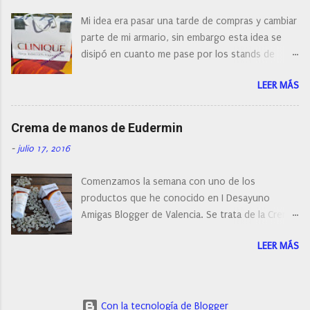
¿Cual es mi tipo de piel? ¿Qué busco?... En este
Mi idea era pasar una tarde de compras y cambiar
post os voy a dar mi opinión de porque elegí mi
parte de mi armario, sin embargo esta idea se
cepillo facial de Clinique
disipó en cuanto me pase por los stands de
perfumerías y cosméticos, y claro como
LEER MÁS
resistirse a esta paleta de colores de Clinique.
Crema de manos de Eudermin
-
julio 17, 2016
Comenzamos la semana con uno de los
productos que he conocido en I Desayuno
Amigas Blogger de Valencia. Se trata de la Crema
de manos protectora de Eudermin.Una crema de
LEER MÁS
manos para utilizar tanto en verano como en
invierno.
Con la tecnología de Blogger