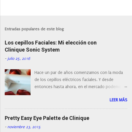
P
u
b
l
Entradas populares de este blog
i
c
Los cepillos Faciales: Mi elección con
a
r
Clinique Sonic System
u
n
-
julio 25, 2016
c
o
Hace un par de años comenzamos con la moda
m
e
de los cepillos eléctricos faciales. Y desde
n
entonces hasta ahora, en el mercado podemos
t
a
encontrar cepillos faciales de todas las marcas y
r
LEER MÁS
con diferentes características, a pilas, a batería,
i
cepillos de rotación o de oscilación... y
o
naturalmente de todos los precios. Existe en la
Pretty Easy Eye Palette de Clinique
actualidad tal variedad, que antes de hacer la
-
noviembre 23, 2015
compra debemos de hacernos unas preguntas: