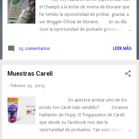
s
el Champú a la leche de Avena de Klorane que
he tenido la oporutnidad de probar, gracias a
ser Blogger Oficial de Klorane. En su día
tuve la oportunidad de probarlo gracias a un
pequeña muestra, pero esta vez, con el
formato familiar lo hemos probado toda la
25 comentarios
LEER MÁS
familia. La leche de Avena se utiliza en los
productos Capilares KLORANE por sus
propiedades suavizantes. Este champú está
Muestras Careli
destinado al cabello delicado y frágil, este
champú lo suaviza y protege, ayudando a
-
febrero 25, 2015
desenredarlo fácilmente. De muy alta
tolerancia pediátrica y probado bajo control
Os apetece probar uno de los
dermatológico, este champú extremadamente
produ tos Careli más vendido? Estamos
suave, NO CONTIENE CONSERVANTES
hablando de Flopp. El fregasuelos de Careli,
PARABENOS y es también adecuado para
que desde su facebook nos dan la
niños, así que es ideal para todos. En
oportunidad de probarlos. Tan solo teneis
casa lo hemos utilizado todos, su aroma es
que pedirla en el siguiente enlace: