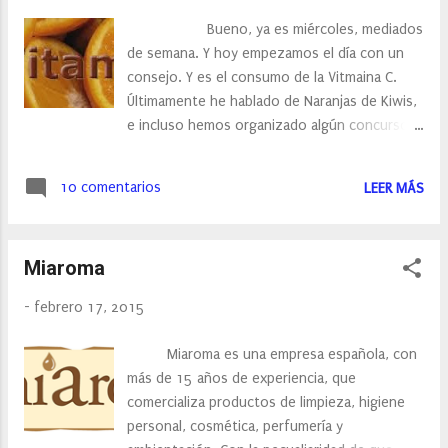
de Dirección Estratégica, de Marketing…, con
Bueno, ya es miércoles, mediados
los que tanto disfrutaba. Y aunque no se
de semana. Y hoy empezamos el día con un
parece en nada, me intento esforzar como lo
consejo. Y es el consumo de la Vitmaina C.
hacía en la facultad. Y me alegro cada vez que
Últimamente he hablado de Naranjas de Kiwis,
veo algún comentario vuestro. Estoy
e incluso hemos organizado algún concurso,
contenta con los resultados casi 300
y todos ellos son ricos en Vitamina C, una
seguidores, intento escribir un post de lunes
vitamina esencial para nuestro organismo.
a viernes. La verda...
10 comentarios
LEER MÁS
Las propiedades de la vitamina C o ácido
ascórbico, la convierten en el antioxidante
ideal, por lo que es vital para evitar el
Miaroma
envejecimiento prematuro y proteger la
membrana de los vasos sanguíneos. Estas
-
febrero 17, 2015
propiedades antioxidantes también previene
enfermedades degenerativas propias de la
Miaroma es una empresa española, con
tercera edad como el Alzheimer y la
más de 15 años de experiencia, que
arteriosclerosis, así como también previene
comercializa productos de limpieza, higiene
de la mutación celular que provoca el cáncer.
personal, cosmética, perfumería y
La vitamina C interviene en el