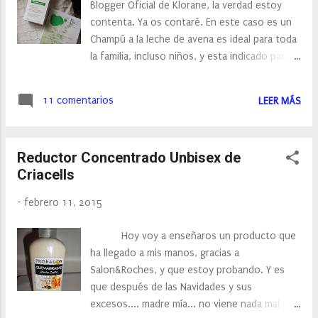
Blogger Oficial de Klorane, la verdad estoy
piel El jabón, a ser posible el más suave
contenta. Ya os contaré. En este caso es un
posible y cuando nos lavemos las manos,
Champú a la leche de avena es ideal para toda
debemos secarlas rápidamente con una toalla,
la familia, incluso niños, y esta indicado para
a ser posible de algodón. Hidratar b...
uso frecuente, así que....lo pondremos en la
ducha y a probarlo. De Klorane, he
11 comentarios
LEER MÁS
utilizado varias productos y la verdad de
todos ellos he quedado encantada. Este
concretamente, lo probé hace un años pero
Reductor Concentrado Unbisex de
en una pequeña dosis y ya en su día me
Criacells
gusto, es verdad que la dosis era para dos
lavados. en esta ocasión, tengo la
-
febrero 11, 2015
oportunidad de probarlo por más tiempo. en
unas semanas, os contaré.
Hoy voy a enseñaros un producto que
ha llegado a mis manos, gracias a
Salon&Roches, y que estoy probando. Y es
que después de las Navidades y sus
excesos.... madre mía... no viene nada mal