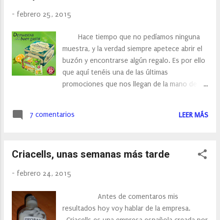
-
febrero 25, 2015
Hace tiempo que no pedíamos ninguna
muestra, y la verdad siempre apetece abrir el
buzón y encontrarse algún regalo. Es por ello
que aquí tenéis una de las últimas
promociones que nos llegan de la mano de
Pompadour. ¿Os apetece probar las nuevas
infusiones de Te verde de Pompadour? Tan
7 comentarios
LEER MÁS
sólo tenéis que cumplimentar tus datos en
facebook y a esperarla. Yo ya he pedido las
mías.
Criacells, unas semanas más tarde
-
febrero 24, 2015
Antes de comentaros mis
resultados hoy voy hablar de la empresa.