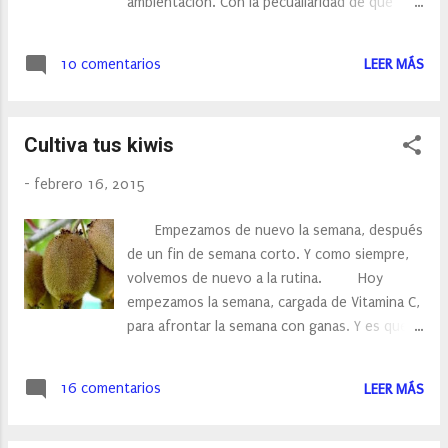
ambientación. Con la pecualiaridad de que
mantenimiento de huesos, dientes y vasos
todos sus productos se consumen y
sanguíneos por ser buena para la formación y
comercializan a granel, ofreciendo un
mantenimiento ...
10 comentarios
LEER MÁS
producto de alta calidad, artesano y a un
buen precio. El producto va desde la fabrica al
consumidor. En Miaroma, podemos
Cultiva tus kiwis
encontrar productos de: Higiene Personal
Cosmética Perfumes Productos de Limpieza
-
febrero 16, 2015
Ambientación Jabones La Filosofia de
esta empresa es liderar una nueva manera de
Empezamos de nuevo la semana, después
entender el mundo de la higiene a base de
de un fin de semana corto. Y como siempre,
concepto que hasta el día de hoy se habían
volvemos de nuevo a la rutina. Hoy
perdido, ya que tratan con productos
empezamos la semana, cargada de Vitamina C,
naturales y la forma de venta es a granel,
para afrontar la semana con ganas. Y es que
intentando dañar lo menos posible el medio
hoy hablaros de una empresa que he
ambiente, tanto por la reuti...
conocido a través de internet, es
16 comentarios
LEER MÁS
cultivatuskiwis.com . En la Finca "Quinta
Dos Reis" se dedican al cultivo de Kiwis de
manera tradicional y respetuosa con la