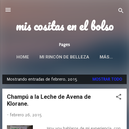
Ir al contenido principal
mis cositas en el bolso
Pages
HOME
MI RINCÓN DE BELLEZA
MÁS…
Mostrando entradas de febrero, 2015
MOSTRAR TODO
E
n
Champú a la Leche de Avena de
t
Klorane.
r
a
-
febrero 26, 2015
d
a
Hoy voy hablaros de mi experiencia, con