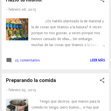
para el rostro. Es un tratamiento
reafirmante, con proteínas de soja, extractos
-
febrero 06, 2015
de levadura, árnica, cebada y colágeno
hidroalizado. Su acción tensora y astringente
¿Os habéis planteado la de material y
inmediata, mejora las propiedades
la de cosas que tiramos a la basura? A veces
biomecánicas de la piel, reforzando la
porque no nos gustan, a veces porque nos
elasticidad, la flexibilidad y la firmeza, repara el
hemos cansado de ellas… Sin embargo,
micro-relieve cutáneo. Por lo que la piel
muchas de las cosas que tiramos a la basura,
aparece más firme, regenerada y lisa. Esta
se le puede dar una segunda oportunidad, y
indicado para todo tipo de pieles y como
podemos dar un aire nuevo o bien a la casa o
siempre Sin Parábenos. Uso Yo la he
25 comentarios
LEER MÁS
bien a un jardín, o simplemente nuestra ropa.
utiliz...
A mi me encantan desde siempre las
manualidades, y es por eso que cada vez que
Preparando la comida
veo algo, siempre estoy pensando en un
segundo uso. Y os hablo desde un suéter, un
-
febrero 05, 2015
abrigo, hasta una estantería… No puedo
poner fotos del antes y después, porque no
Tengo que deciros, que manos para la
tengo el antes, pero desde luego a partir de
comida no tengo, pero bueno... si hay que
ahora no me olvidaré. Es por eso que os