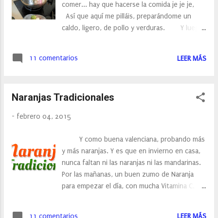
comer... hay que hacerse la comida je je je,
animo, un suéter, un abrigo, dale una segunda
Así que aquí me pilláis, preparándome un
oportunidad, yo cojo tijeras, o simplemente le
caldo, ligero, de pollo y verduras. Y luego,
aplico algo y… suéter nuevo o estreno abrigo.
con la verdura un puré, todo ello con los
No hace falta tener muc...
productos de Tabuenca . Y de segundo,
11 comentarios
LEER MÁS
unas patatas al horno... me encantan...
También son de Tabuenca . Además han
salido... buenísimas.... ¿Os gustaría
Naranjas Tradicionales
probarlas? Pues anímate y participa en
nuestro sorteo , que te esperamos.
-
febrero 04, 2015
Y como buena valenciana, probando más
y más naranjas. Y es que en invierno en casa,
nunca faltan ni las naranjas ni las mandarinas.
Por las mañanas, un buen zumo de Naranja
para empezar el día, con mucha Vitamina C.
Esta vez, voy hablaros de Naranjas
Tradicionales , su emblema "De la huerta a tú
11 comentarios
LEER MÁS