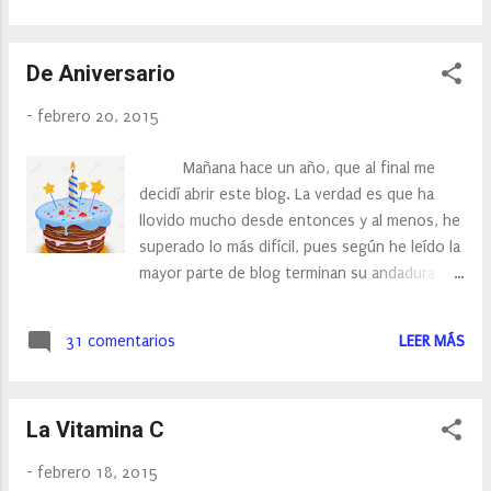
leer, un libro que ya había leído años a tras.
sabía que me gustaba, así que lo volví a releer,
De Aniversario
es "El amor en Tiempos del Cólera" de Gabriel
Garcia Márquez, pues he de deciros que me
-
febrero 20, 2015
ha pasado lo mismo, no termino de
engancharme. Y es que el libro electrónico, es
Mañana hace un año, que al final me
muy práctico, te lo llevas a cualquier sitio no
decidí abrir este blog. La verdad es que ha
pesa, y puedes incluso llevarte casi una
llovido mucho desde entonces y al menos, he
biblioteca de la cantidad de libros que caben,
superado lo más difícil, pues según he leído la
sin embargo, no tiene ese olor característico
mayor parte de blog terminan su andadura
de los libros, no tiene el tacto de pasar una
durante el primer año. Este blog lo abrí
hoja tras otra. no notas el pasar de sus hojas,
por casualidad, me encanta ser de las primeras
remiras el libr...
31 comentarios
LEER MÁS
en probar productos nuevos y me fascina
desde siempre el mundo de la cosmética.
Puede que estas dos razones fueran la
La Vitamina C
excusa para abrir mi blog. Sin embargo, creo
que va un poco más allá, cada vez que me dan
-
febrero 18, 2015
a probar un producto, recuerdo mis trabajos