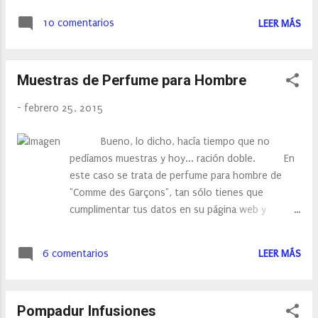
agradable y te deja una gran suavidad en el
http://premium.easypromosapp.com/p/30737
cabello, lo que me ha ayudado en el des...
10 comentarios
LEER MÁS
?
htm_medium=Share&utm_campaign=Admin&ut
m_source=Facebook
Muestras de Perfume para Hombre
-
febrero 25, 2015
Bueno, lo dicho, hacía tiempo que no
pedíamos muestras y hoy... ración doble. En
este caso se trata de perfume para hombre de
"Comme des Garçons", tan sólo tienes que
cumplimentar tus datos en su página web y
solicitar las muestras y sólo falta esperar al
cartero.
6 comentarios
LEER MÁS
Pompadur Infusiones