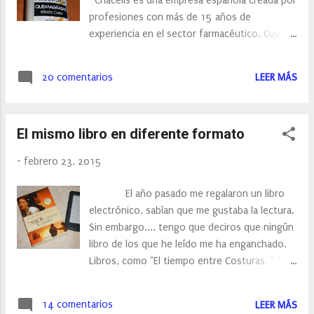
Criacells es una empresa española creada por
profesiones con más de 15 años de
experiencia en el sector farmacéutico. Cuya
experiencia en el sector le han llevado a
poner a disposición de los clientes los
20 comentarios
LEER MÁS
productos más innovadores, eficaces y
seguros relacionados con el cuidado de la
salud y la mejora del aspecto físico. Es por
El mismo libro en diferente formato
ello que ponen a nuestra disposición varios
productos, desde productos para el cuidado
-
febrero 23, 2015
del rostro hasta para el cuerpo. Yo
conocí esta empresa gracias a Salon&Roches,
El año pasado me regalaron un libro
una centrode estética situado en Madrid, que
electrónico, sabían que me gustaba la lectura.
ha incorporado a sus productos la línea
Sin embargo.... tengo que deciros que ningún
corporal de Criacells. Durante tres
libro de los que he leído me ha enganchado.
semanas he tenido la oportunidad de probar
Libros, como "El tiempo entre Costuras, " " El
el gel reductor efecto calor. Ya os deje un
crepúsculo" y algún que otro betseller que he
post, avanzando que iba a probarlo...
leidó más bien por mi terquedad que por
14 comentarios
LEER MÁS
devoción. Hace unos semanas decidí