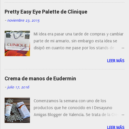
cepillos de rotación o de oscilación... y
o
naturalmente de todos los precios. Existe en la
Pretty Easy Eye Palette de Clinique
actualidad tal variedad, que antes de hacer la
-
noviembre 23, 2015
compra debemos de hacernos unas preguntas:
¿Cual es mi tipo de piel? ¿Qué busco?... En este
Mi idea era pasar una tarde de compras y cambiar
post os voy a dar mi opinión de porque elegí mi
parte de mi armario, sin embargo esta idea se
cepillo facial de Clinique
disipó en cuanto me pase por los stands de
perfumerías y cosméticos, y claro como
LEER MÁS
resistirse a esta paleta de colores de Clinique.
Crema de manos de Eudermin
-
julio 17, 2016
Comenzamos la semana con uno de los
productos que he conocido en I Desayuno
Amigas Blogger de Valencia. Se trata de la Crema
de manos protectora de Eudermin.Una crema de
LEER MÁS
manos para utilizar tanto en verano como en