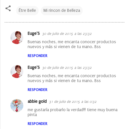
Être Belle
Mi rincon de Belleza
Euge'S
30 de julio de 2015 a las 23:32
C
Buenas noches, me encanta conocer productos
o
nuevos y más si vienen de tu mano. Bss
m
RESPONDER
e
Euge'S
30 de julio de 2015 a las 23:32
n
Buenas noches, me encanta conocer productos
t
nuevos y más si vienen de tu mano. Bss
a
RESPONDER
r
i
abbie gold
31 de julio de 2015 a las 0:32
o
me gustaría probarlo la verdad!!! tiene muy buena
pinta
s
RESPONDER