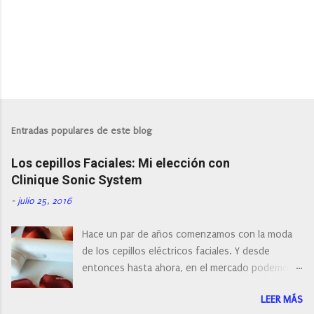
P
u
b
l
Entradas populares de este blog
i
c
Los cepillos Faciales: Mi elección con
a
r
Clinique Sonic System
u
n
-
julio 25, 2016
c
o
Hace un par de años comenzamos con la moda
m
e
de los cepillos eléctricos faciales. Y desde
n
entonces hasta ahora, en el mercado podemos
t
a
encontrar cepillos faciales de todas las marcas y
r
LEER MÁS
con diferentes características, a pilas, a batería,
i