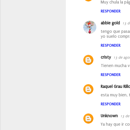
Muy chula la pá
a
RESPONDER
r
i
abbie gold
13 d
o
tengo que pasar
yo suelo compr
s
RESPONDER
cristy
13 de ago
Tienen mucha v
RESPONDER
Raquel Grau Rill
esta muy bien, 
RESPONDER
Unknown
13 de
Ya hay que ir c