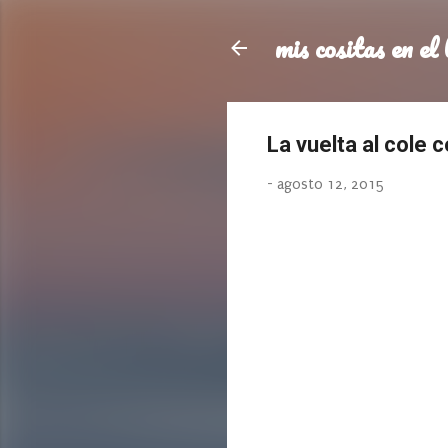
mis cositas en el 
La vuelta al cole 
-
agosto 12, 2015