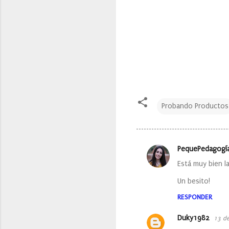
Probando Productos
PequePedagogí
C
Está muy bien la
o
Un besito!
m
e
RESPONDER
n
Duky1982
13 de
t