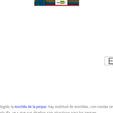
legido la
mochila de la peque
, hay multitud de mochilas, con ruedas sin
cada día, ye s que sus diseños son atractivos para los peques.