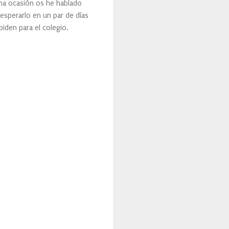
una ocasión os he hablado
esperarlo en un par de días
iden para el colegio.