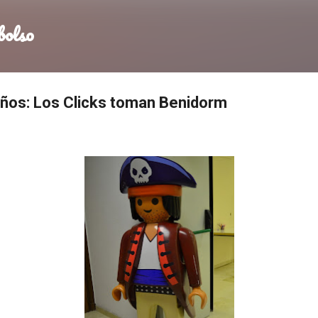
Ir al contenido principal
bolso
iños: Los Clicks toman Benidorm