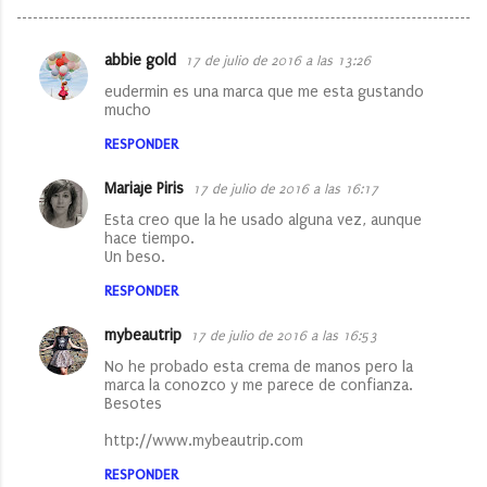
abbie gold
17 de julio de 2016 a las 13:26
C
eudermin es una marca que me esta gustando
o
mucho
m
RESPONDER
e
Mariaje Piris
17 de julio de 2016 a las 16:17
n
Esta creo que la he usado alguna vez, aunque
t
hace tiempo.
a
Un beso.
r
RESPONDER
i
mybeautrip
17 de julio de 2016 a las 16:53
o
No he probado esta crema de manos pero la
s
marca la conozco y me parece de confianza.
Besotes
http://www.mybeautrip.com
RESPONDER