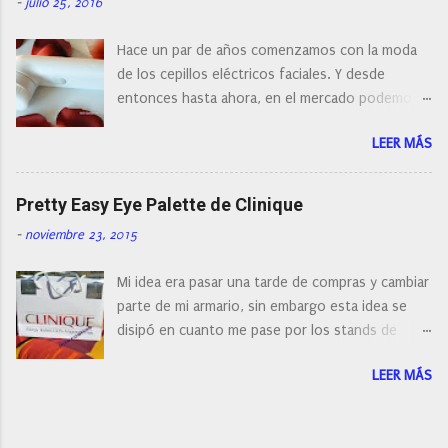
n
-
julio 25, 2016
c
o
Hace un par de años comenzamos con la moda
m
e
de los cepillos eléctricos faciales. Y desde
n
entonces hasta ahora, en el mercado podemos
t
a
encontrar cepillos faciales de todas las marcas y
r
LEER MÁS
con diferentes características, a pilas, a batería,
i
cepillos de rotación o de oscilación... y
o
naturalmente de todos los precios. Existe en la
Pretty Easy Eye Palette de Clinique
actualidad tal variedad, que antes de hacer la
-
noviembre 23, 2015
compra debemos de hacernos unas preguntas:
¿Cual es mi tipo de piel? ¿Qué busco?... En este
Mi idea era pasar una tarde de compras y cambiar
post os voy a dar mi opinión de porque elegí mi
parte de mi armario, sin embargo esta idea se
cepillo facial de Clinique
disipó en cuanto me pase por los stands de
perfumerías y cosméticos, y claro como
LEER MÁS
resistirse a esta paleta de colores de Clinique.