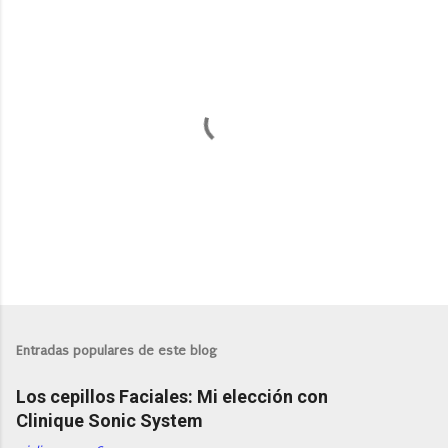
P
u
b
l
Entradas populares de este blog
i
c
Los cepillos Faciales: Mi elección con
a
r
Clinique Sonic System
u