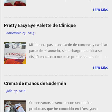
t
a
encontrar cepillos faciales de todas las marcas y
r
LEER MÁS
con diferentes características, a pilas, a batería,
i
cepillos de rotación o de oscilación... y
o
naturalmente de todos los precios. Existe en la
Pretty Easy Eye Palette de Clinique
actualidad tal variedad, que antes de hacer la
-
noviembre 23, 2015
compra debemos de hacernos unas preguntas:
¿Cual es mi tipo de piel? ¿Qué busco?... En este
Mi idea era pasar una tarde de compras y cambiar
post os voy a dar mi opinión de porque elegí mi
parte de mi armario, sin embargo esta idea se
cepillo facial de Clinique
disipó en cuanto me pase por los stands de
perfumerías y cosméticos, y claro como
LEER MÁS
resistirse a esta paleta de colores de Clinique.
Crema de manos de Eudermin
-
julio 17, 2016
Comenzamos la semana con uno de los
productos que he conocido en I Desayuno