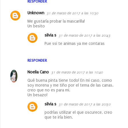
a
RESPONDER
r
Unknown
31 de marzo de 2017 a las 10:30
i
Me gustaría probar la mascarilla!
o
Un besito
s
silvia s
31 de marzo de 2017 a las 20:43
Pue ssi te animas ya me contaras
RESPONDER
Noelia Cano
31 de marzo de 2017 a las 10:40
Qué buena pinta tiene todo! En mi caso, como
soy morena y me tiño por el tema de las canas,
creo que no es para mi.
Un besazo!
silvia s
31 de marzo de 2017 a las 20:50
podrías utilizar el que oscurece, creo
que te iría bien.