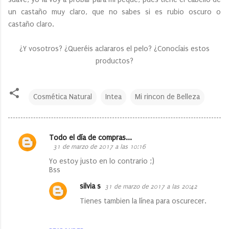
un castaño muy claro, que no sabes si es rubio oscuro o
castaño claro.
¿Y vosotros? ¿Queréis aclararos el pelo? ¿Conocíais estos
productos?
Cosmética Natural
Intea
Mi rincon de Belleza
Todo el día de compras...
C
31 de marzo de 2017 a las 10:16
o
Yo estoy justo en lo contrario ;)
Bss
m
e
silvia s
31 de marzo de 2017 a las 20:42
n
Tienes tambien la línea para oscurecer.
t