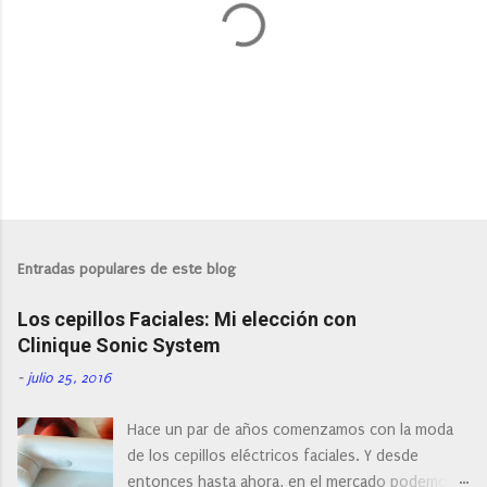
P
u
b
l
Entradas populares de este blog
i
c
Los cepillos Faciales: Mi elección con
a
r
Clinique Sonic System
u
n
-
julio 25, 2016
c
o
Hace un par de años comenzamos con la moda
m
e
de los cepillos eléctricos faciales. Y desde
n
entonces hasta ahora, en el mercado podemos