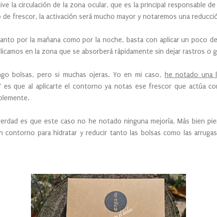
ve la circulación de la zona ocular, que es la principal responsable de 
 de frescor, la activación será mucho mayor y notaremos una reducción
nto por la mañana como por la noche, basta con aplicar un poco d
licamos en la zona que se absorberá rápidamente sin dejar rastros o 
o bolsas, pero si muchas ojeras. Yo en mi caso,
he notado una l
Y es que al aplicarte el contorno ya notas ese frescor que actúa c
iblemente.
a verdad es que este caso no he notado ninguna mejoría. Más bien p
n contorno para hidratar y reducir tanto las bolsas como las arruga