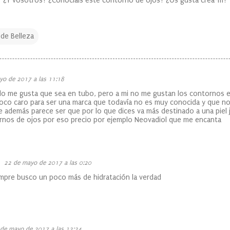
¿Y vosotros? ¿Conociais este contorno de ojos? ¿Os gusta crea-m?
 de Belleza
yo de 2017 a las 11:18
o me gusta que sea en tubo, pero a mi no me gustan los contornos en
oco caro para ser una marca que todavía no es muy conocida y que n
 además parece ser que por lo que dices va más destinado a una piel 
nos de ojos por eso precio por ejemplo Neovadiol que me encanta
22 de mayo de 2017 a las 0:20
mpre busco un poco más de hidratación la verdad
de mayo de 2017 a las 12:24