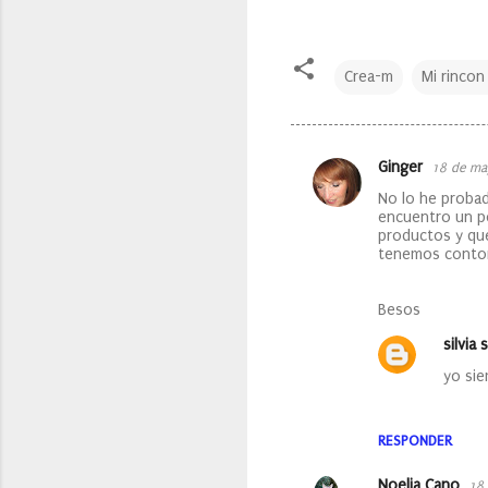
Crea-m
Mi rincon
Ginger
18 de ma
C
No lo he probad
o
encuentro un p
productos y que
m
tenemos contor
e
n
Besos
t
silvia s
a
yo sie
r
i
RESPONDER
o
s
Noelia Cano
18 