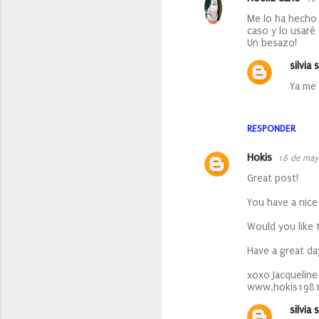
Me lo ha hecho 
caso y lo usaré 
Un besazo!
silvia s
Ya me 
RESPONDER
Hokis
18 de may
Great post!
You have a nice
Would you like
Have a great da
xoxo Jacqueline
www.hokis198
silvia s