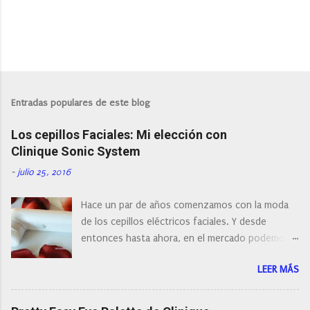
P
u
b
l
Entradas populares de este blog
i
c
Los cepillos Faciales: Mi elección con
a
r
Clinique Sonic System
u
n
-
julio 25, 2016
c
o
Hace un par de años comenzamos con la moda
m
e
de los cepillos eléctricos faciales. Y desde
n
entonces hasta ahora, en el mercado podemos
t
a
encontrar cepillos faciales de todas las marcas y
r
LEER MÁS
con diferentes características, a pilas, a batería,
i
cepillos de rotación o de oscilación... y
o
naturalmente de todos los precios. Existe en la