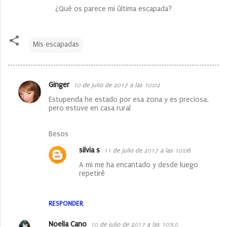
¿Qué os parece mi última escapada?
Mis escapadas
Ginger
10 de julio de 2017 a las 10:02
C
Estupenda he estado por esa zona y es preciosa,
o
pero estuve en casa rural
m
e
Besos
n
silvia s
11 de julio de 2017 a las 10:06
t
A mi me ha encantado y desde luego
repetiré
a
r
i
RESPONDER
o
Noelia Cano
10 de julio de 2017 a las 10:50