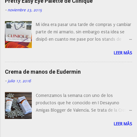
Pretty Easy Eye Palette de Clinique
actualidad tal variedad, que antes de hacer la
-
noviembre 23, 2015
compra debemos de hacernos unas preguntas:
¿Cual es mi tipo de piel? ¿Qué busco?... En este
Mi idea era pasar una tarde de compras y cambiar
post os voy a dar mi opinión de porque elegí mi
parte de mi armario, sin embargo esta idea se
cepillo facial de Clinique
disipó en cuanto me pase por los stands de
perfumerías y cosméticos, y claro como
LEER MÁS
resistirse a esta paleta de colores de Clinique.
Crema de manos de Eudermin
-
julio 17, 2016
Comenzamos la semana con uno de los
productos que he conocido en I Desayuno
Amigas Blogger de Valencia. Se trata de la Crema
de manos protectora de Eudermin.Una crema de
LEER MÁS
manos para utilizar tanto en verano como en
invierno.