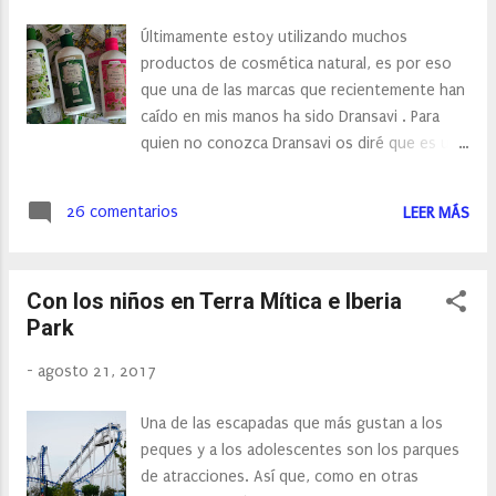
Últimamente estoy utilizando muchos
productos de cosmética natural, es por eso
que una de las marcas que recientemente han
caído en mis manos ha sido Dransavi . Para
quien no conozca Dransavi os diré que es una
empresa española líder en complementos
alimenticios y cosmética natural. Seguro que
26 comentarios
LEER MÁS
muchos de vosotros conocéis la marca
CollMar , colágeno marino que distribuye esta
empresa.
Con los niños en Terra Mítica e Iberia
Park
-
agosto 21, 2017
Una de las escapadas que más gustan a los
peques y a los adolescentes son los parques
de atracciones. Así que, como en otras