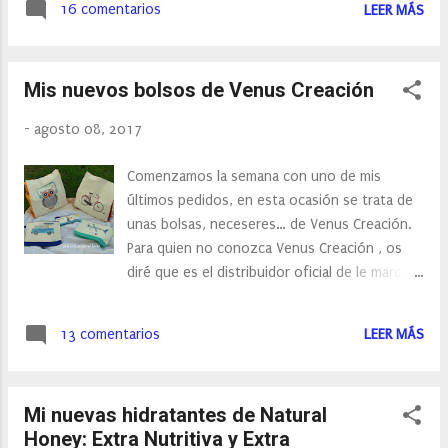
floreado lo podéis encontrar aquí ...
16 comentarios
LEER MÁS
contracturas y lesiones musculares
producidas por estados continuados de
estrés y ansiedad. Y es que sus principales
Mis nuevos bolsos de Venus Creación
ingredientes son especialistas en acciones
calmantes.
-
agosto 08, 2017
Comenzamos la semana con uno de mis
últimos pedidos, en esta ocasión se trata de
unas bolsas, neceseres… de Venus Creación.
Para quien no conozca Venus Creación , os
diré que es el distribuidor oficial de le marca
turca OrganiCraft en España. En ella
encontraremos productos naturales como
13 comentarios
LEER MÁS
jabones, bolsas de lona y toallas de algodón.
Todos los productos están fabricados en
Turquía conforme con las normas europeas.
Mi nuevas hidratantes de Natural
Honey: Extra Nutritiva y Extra