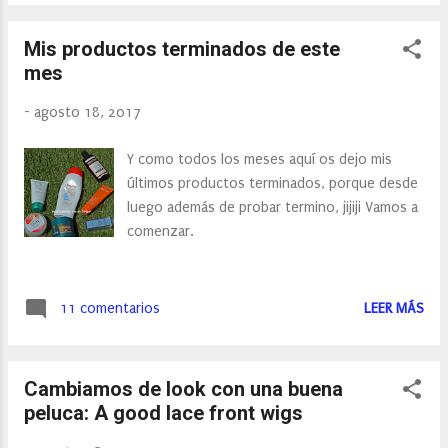
vuelta al cole. Pero no sólo encontramos
las mochilas en promoción, zapatillas,
Mis productos terminados de este
pantalones o camisetas son algunos de los
mes
productos que encontramos en promoción
en la web. Pero además de esto, deciros que
-
agosto 18, 2017
están de SORTEO , así que no te lo pienses
puedes participar muy fácilmente y ganar un
Y como todos los meses aquí os dejo mis
montón de ropa. Tan sólo tienes que subir en
últimos productos terminados, porque desde
las redes sociales una prenda de su
luego además de probar termino, jijiji Vamos a
promoción especial con el #BackToSchool I
comenzar.
want free clothes for two! Zaful 16 days free
shipping from now. Pero no os cuento más
os dejo el link y SUERTE a todos.
11 comentarios
LEER MÁS
Cambiamos de look con una buena
peluca: A good lace front wigs