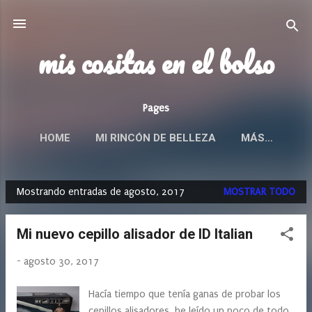
Ir al contenido principal
mis cositas en el bolso
Pages
HOME
MI RINCÓN DE BELLEZA
MÁS…
Mostrando entradas de agosto, 2017
MOSTRAR TODO
E
n
Mi nuevo cepillo alisador de ID Italian
t
r
-
agosto 30, 2017
a
d
Hacía tiempo que tenía ganas de probar los
a
cepillos alisadores, he leído un poco de todo,