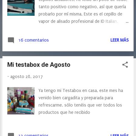
s
tanto positivo como negativo, así que quería
probarlo por mí misma. Este es el cepillo de
vapor de alisado profesional de ID Italian.
Como veis es un cepillo doble, como si fuera
una plancha de pelo, al contrario que otros.
16 comentarios
LEER MÁS
Mi testabox de Agosto
-
agosto 28, 2017
Ya tengo mi Testabox en casa, este mes ha
venido bien cargadita y preparada para
refrescarme, sólo tenéis que ver todos los
productos que he recibido
12 comentarios