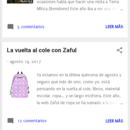
ocasiones había que hacer una visita a Terra
Mítica (Benidorm) Este año iba a ser una visita
diferente, y es que la peque ya superaba el
1,40 que se requiere para subir en todas las
5 comentarios
LEER MÁS
atracciones, así que estaba deseando que
viniese el día, para probar atracciones como el
Synkope, Infierno o Titanide…
La vuelta al cole con Zaful
-
agosto 19, 2017
Ya estamos en la última quincena de agosto y
seguro que más de uno, como yo, está
pensando en la vuelta al cole, libros, material
escolar, ropa... y un largo etcétera. Este año,
la web Zaful de ropa se ha sumado a la vuelta
al cole y nos ofrece desde el 8 de Agosto al
22 de Agosto, una promoción especial en
12 comentarios
LEER MÁS
algunos de sus prendas y de básicos en la