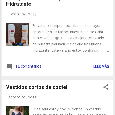
Hidratante
-
agosto 04, 2017
En verano siempre necesitamos un mayor
aporte de hidratación, nuestra piel se daña
con el sol, el agua…. Para mejorar el estado
de nuestra piel nada mejor que una buena
hidratante. Este verano estoy confiando con
la nueva gama Revlon de Natural Honey de
doble hidratación y a base de ingredientes
14 comentarios
LEER MÁS
naturales de fácil y rápida absorción para
mantener una piel suave y tersa. Sus dos
nuevas lociones: Extra hidratante y Extra
Vestidos cortos de coctel
Nutritiva , ofrecen un mejor cuidado diario
para nuestra piel y es que contienen un 50%
-
agosto 01, 2017
más de hidratación.
Pues aquí estoy hoy, eligiendo un vestido