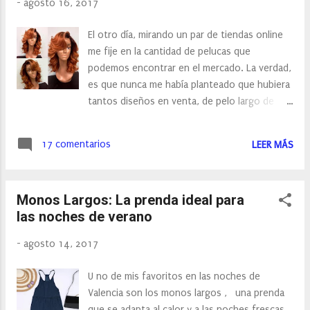
-
agosto 16, 2017
El otro día, mirando un par de tiendas online
me fije en la cantidad de pelucas que
podemos encontrar en el mercado. La verdad,
es que nunca me había planteado que hubiera
tantos diseños en venta, de pelo largo de
pelo corto, morenas, rubias…. Es más en
Valencia, apenas conozco un par de tiendas
17 comentarios
LEER MÁS
físicas donde poder comprar, por eso me
sorprendió tanto la amplia variedad que
encontré. The other day, looking at a couple
Monos Largos: La prenda ideal para
of online stores I look at how many lace front
las noches de verano
wigs they can find in the market. The truth is
that I had never thought that many designs
-
agosto 14, 2017
for sale, long-haired short-haired, dark-
haired, blonde. It's more in Valencia, I only
U no de mis favoritos en las noches de
know a couple of physical stores where I can
Valencia son los monos largos , una prenda
buy, so I Surprised both the wide variety I
que se adapta al calor y a las noches frescas