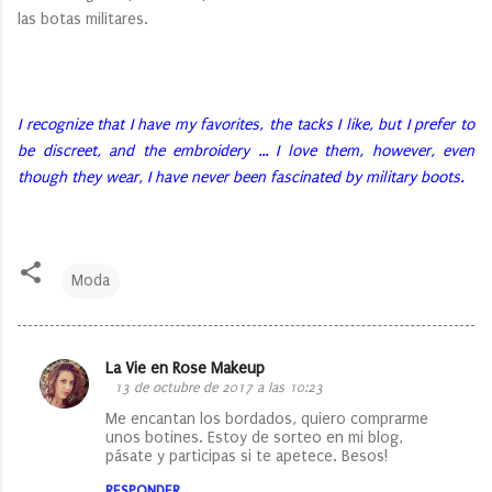
las botas militares.
I recognize that I have my favorites, the tacks I like, but I prefer to
be discreet, and the embroidery ... I love them, however, even
though they wear, I have never been fascinated by military boots.
Moda
La Vie en Rose Makeup
C
13 de octubre de 2017 a las 10:23
o
Me encantan los bordados, quiero comprarme
unos botines. Estoy de sorteo en mi blog,
m
pásate y participas si te apetece. Besos!
e
RESPONDER