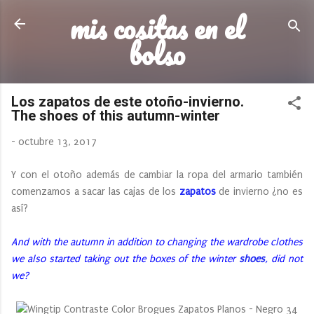
mis cositas en el
Ir al contenido principal
bolso
Los zapatos de este otoño-invierno.
The shoes of this autumn-winter
-
octubre 13, 2017
Y con el otoño además de cambiar la ropa del armario también
comenzamos a sacar las cajas de los
zapatos
de invierno ¿no es
así?
And with the autumn in addition to changing the wardrobe clothes
we also started taking out the boxes of the winter
shoes
, did not
we?