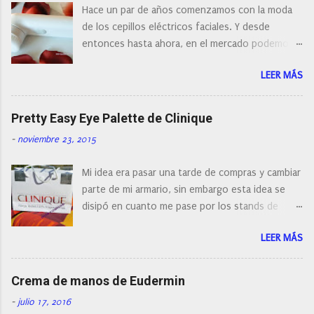
Hace un par de años comenzamos con la moda
m
e
de los cepillos eléctricos faciales. Y desde
n
entonces hasta ahora, en el mercado podemos
t
a
encontrar cepillos faciales de todas las marcas y
r
LEER MÁS
con diferentes características, a pilas, a batería,
i
cepillos de rotación o de oscilación... y
o
naturalmente de todos los precios. Existe en la
Pretty Easy Eye Palette de Clinique
actualidad tal variedad, que antes de hacer la
-
noviembre 23, 2015
compra debemos de hacernos unas preguntas:
¿Cual es mi tipo de piel? ¿Qué busco?... En este
Mi idea era pasar una tarde de compras y cambiar
post os voy a dar mi opinión de porque elegí mi
parte de mi armario, sin embargo esta idea se
cepillo facial de Clinique
disipó en cuanto me pase por los stands de
perfumerías y cosméticos, y claro como
LEER MÁS
resistirse a esta paleta de colores de Clinique.
Crema de manos de Eudermin
-
julio 17, 2016