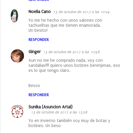
n
t
Noelia Cano
13 de octubre de 2017 a las 10:24
a
Yo me he hecho con unos salones con
tachuelitas que me tienen enamorada.
r
Un besito!
i
RESPONDER
o
Ginger
13 de octubre de 2017 a las 10:56
s
Aun no me he comprado nada, voy con
sandalias!!!! quiero unos botines berenjenas, eso
es lo que tengo claro.
Besos
RESPONDER
Sunika (Asuncion Artal)
13 de octubre de 2017 a las 13:28
Yo en invierno también soy muy de botas y
botines. Un beso