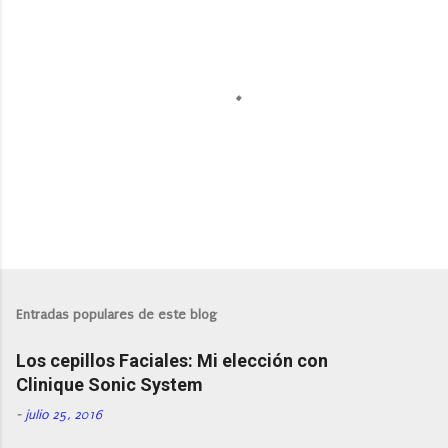
P
u
b
l
Entradas populares de este blog
i
c
Los cepillos Faciales: Mi elección con
a
r
Clinique Sonic System
u
n
-
julio 25, 2016
c
o