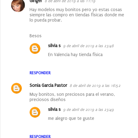
r
Ginger
8 de abril de 2019 a las 11:19
i
Hay modelos muy bonitos pero yo estas cosas
siempre las compro en tiendas físicas donde me
o
lo pueda probar.
s
Besos
silvia s
9 de abril de 2019 a las 23:48
En Valencia hay tienda física
RESPONDER
Sonia Garcia Pastor
8 de abril de 2019 a las 16:52
Muy bonitos, son preciosos para el verano,
preciosos diseños
silvia s
9 de abril de 2019 a las 23:49
me alegro que te guste
RESPONDER