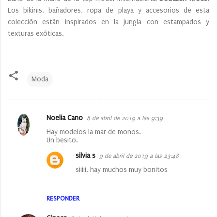
Los bikinis, bañadores, ropa de playa y accesorios de esta
colección están inspirados en la jungla con estampados y
texturas exóticas.
Moda
Noelia Cano
8 de abril de 2019 a las 9:39
C
Hay modelos la mar de monos.
o
Un besito.
m
silvia s
9 de abril de 2019 a las 23:48
e
siiiii, hay muchos muy bonitos
n
t
RESPONDER
a