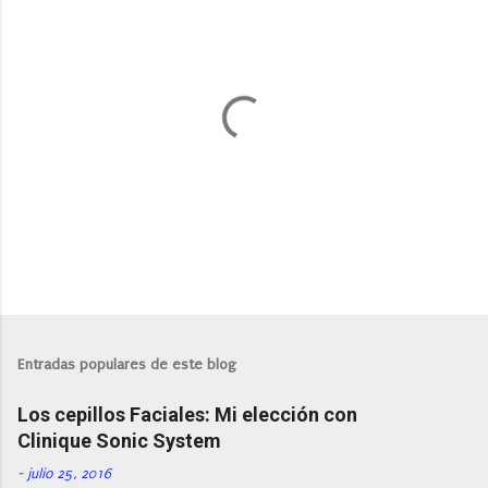
P
u
b
l
Entradas populares de este blog
i
c
Los cepillos Faciales: Mi elección con
a
r
Clinique Sonic System
u
n
-
julio 25, 2016