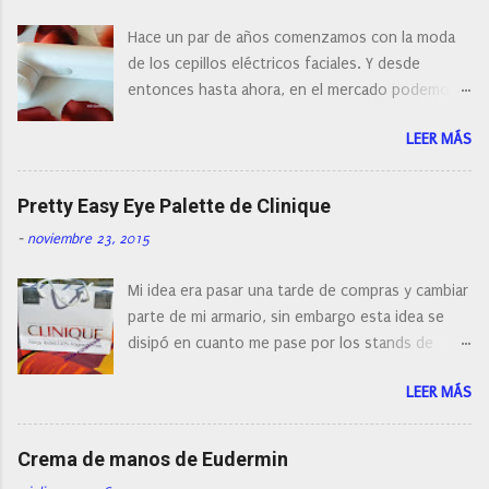
c
o
Hace un par de años comenzamos con la moda
m
e
de los cepillos eléctricos faciales. Y desde
n
entonces hasta ahora, en el mercado podemos
t
a
encontrar cepillos faciales de todas las marcas y
r
LEER MÁS
con diferentes características, a pilas, a batería,
i
cepillos de rotación o de oscilación... y
o
naturalmente de todos los precios. Existe en la
Pretty Easy Eye Palette de Clinique
actualidad tal variedad, que antes de hacer la
-
noviembre 23, 2015
compra debemos de hacernos unas preguntas:
¿Cual es mi tipo de piel? ¿Qué busco?... En este
Mi idea era pasar una tarde de compras y cambiar
post os voy a dar mi opinión de porque elegí mi
parte de mi armario, sin embargo esta idea se
cepillo facial de Clinique
disipó en cuanto me pase por los stands de
perfumerías y cosméticos, y claro como
LEER MÁS
resistirse a esta paleta de colores de Clinique.
Crema de manos de Eudermin