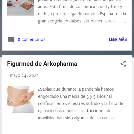
s
años. Esta firma de cosmética cruelty free y
de bajo precio, llega de nuevo a España tras la
gran acogida en países latinoamericanos,
como como Brasil, México, Argentina, Perú,
Bolivia y El Salvador. Fue en 2019, cuando
8 comentarios
LEER MÁS
Dapop entró en el mercado español para abrir
la primera sucursal europea. Los gustos, las
costumbres y el mercado eran distintos, es
Figurmed de Arkopharma
por eso que decidieron reinventar la marca en
Europa, siempre siendo fieles a sus valores
-
mayo 24, 2021
principales: Ofrecer productos de calidad a
precios asequibles y cruelty free. Dapop nos
¿Sabías que durante la pandemia hemos
trae toda una línea de maquillaje cruetly free,
engordado una media de 3 y 5 kilos? El
y todas ellas con un packing muy juvenil y
confinamiento, el estrés sufrido y la falta de
moderno. Sus paletas de sombras, combinan
ejercicio físico por las restricciones de
muy bien los tonos mate con los brillos, así
movilidad han sido algunas de las causas. Se
podemos encontrar tres paletas de sombras
acerca el verano y seguro que estamos
diferentes: Blaze and Fire Eyeshadow Palette,
buscando esa dieta milagro que no haga