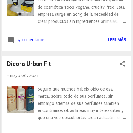
conocer Varanski Natural una marca española
beneficioso y protector para el cuero
de cosmética 100% vegana, cruelty-free. Esta
cabelludo fortaleciendo el cabello. Entre sus
empresa surge en 2019 de la necesidad de
ingredientes naturales se encuentran: Aceite
crear productos sin ingredientes animales,
de argán: regenera e hidrata la estructura del
cruelty-free y naturales. Más del 99,0% de
cabello, protegiéndolo contra la oxidación y el
ingredientes son naturales y de alta calidad
envejecimiento. Aceite rosa mosqueta :
5 comentarios
LEER MÁS
siguiendo los más estrictos estándares de
proporciona vigor, resistencia e hidratación.
cosmética natural. Una empresa que además
Desenreda y facilita el pei...
está muy comprometida con el medio
Dicora Urban Fit
ambiente y con proyectos sociales. Para
respetar el medio ambiente todos sus
-
mayo 06, 2021
envases son 100% reciclables y PET. Por otro
lado, cada semestre colaboran con un
Seguro que muchos habéis oído de esa
proyecto social o refugio diferente donando
marca, sobre todo de sus perfumes, sin
un % de los beneficios obtenidos. Sus dos
embargo además de sus perfumes también
grandes líneas son: Su línea de Cáñamo , para
encontramos otras líneas muy interesantes y
pieles mixtas, grasas y acnéicas. Compuesto
que una vez descubiertas crean adicción, su
por Jabón Facial Cáñamo y Árbol de Té, Tónico
cuidado corporal, cuidado de manos, cuidado
Cáñamo y Árbol de Té y Exfoliante Facial
capilar e incluso higienizantes , son junto los