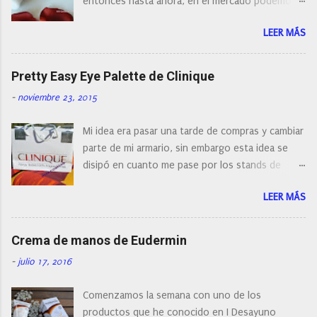
entonces hasta ahora, en el mercado podemos
t
a
encontrar cepillos faciales de todas las marcas y
r
LEER MÁS
con diferentes características, a pilas, a batería,
i
cepillos de rotación o de oscilación... y
o
naturalmente de todos los precios. Existe en la
Pretty Easy Eye Palette de Clinique
actualidad tal variedad, que antes de hacer la
-
noviembre 23, 2015
compra debemos de hacernos unas preguntas:
¿Cual es mi tipo de piel? ¿Qué busco?... En este
Mi idea era pasar una tarde de compras y cambiar
post os voy a dar mi opinión de porque elegí mi
parte de mi armario, sin embargo esta idea se
cepillo facial de Clinique
disipó en cuanto me pase por los stands de
perfumerías y cosméticos, y claro como
LEER MÁS
resistirse a esta paleta de colores de Clinique.
Crema de manos de Eudermin
-
julio 17, 2016
Comenzamos la semana con uno de los
productos que he conocido en I Desayuno