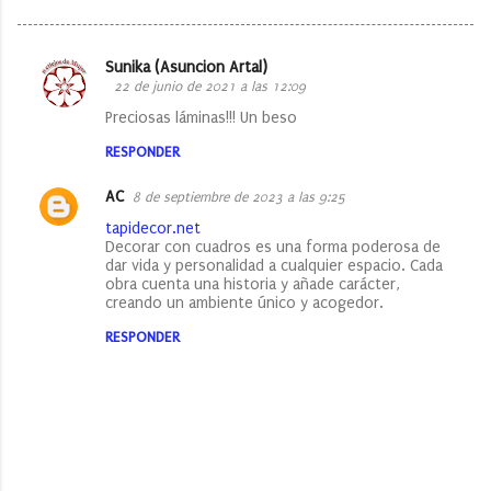
Sunika (Asuncion Artal)
C
22 de junio de 2021 a las 12:09
o
Preciosas láminas!!! Un beso
m
RESPONDER
e
AC
8 de septiembre de 2023 a las 9:25
n
tapidecor.net
t
Decorar con cuadros es una forma poderosa de
a
dar vida y personalidad a cualquier espacio. Cada
obra cuenta una historia y añade carácter,
r
creando un ambiente único y acogedor.
i
RESPONDER
o
s