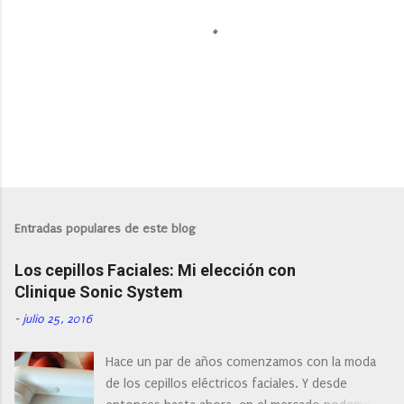
P
u
b
l
Entradas populares de este blog
i
c
Los cepillos Faciales: Mi elección con
a
r
Clinique Sonic System
u
n
-
julio 25, 2016
c
o
Hace un par de años comenzamos con la moda
m
e
de los cepillos eléctricos faciales. Y desde
n