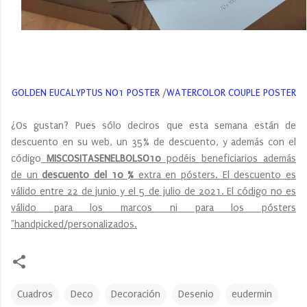
GOLDEN EUCALYPTUS NO1 POSTER
/
WATERCOLOR COUPLE POSTER
¿Os gustan? Pues sólo deciros que esta semana están de
descuento en su web, un 35% de descuento, y además con el
código
MISCOSITASENELBOLSO10
podéis beneficiarios además
de un
descuento del 10 %
extra en pósters. El descuento es
válido entre 22 de junio y el 5 de julio de 2021. El código no es
válido para los marcos ni para los pósters
"handpicked/personalizados.
Cuadros
Deco
Decoración
Desenio
eudermin