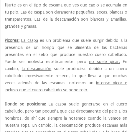
fijarte es en el tipo de escama que ves que cae o se acumula en
tu pelo.
Las de caspa son claramente pequeñas, secas, blancas o
transparentes. Las de la descamación son blancas y amarillas,
grandes y grasas.
Picores:
La caspa
es un problema que suele surgir debido a la
presencia de un hongo que se alimenta de las bacterias
presentes en el sebo que produce nuestro cuero cabelludo.
Puede ser molesta estéticamente, pero
no suele picar.
En
cambio,
la descamación
suele producirse debido a un cuero
cabelludo excesivamente reseco, lo que lleva a que muchas
veces además de las escamas, notemos un
intenso picor e
incluso que el cuero cabelludo se pone rojo.
Donde se posiciona:
La caspa
suele generarse en el cuero
cabelludo, pero tan
pequeña que cae directamente del pelo a los
hombros,
de ahí que siempre la notemos cuando la vemos en
nuestra ropa. En cambio,
la descamación produce escamas más