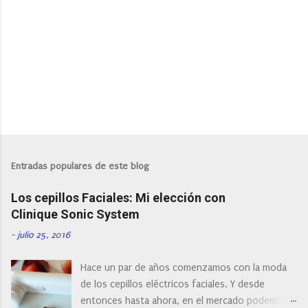
i
o
s
P
u
b
l
Entradas populares de este blog
i
c
Los cepillos Faciales: Mi elección con
a
r
Clinique Sonic System
u
n
-
julio 25, 2016
c
o
Hace un par de años comenzamos con la moda
m
e
de los cepillos eléctricos faciales. Y desde
n
entonces hasta ahora, en el mercado podemos
t