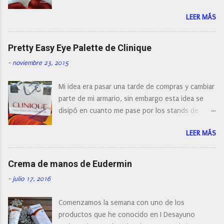
a
encontrar cepillos faciales de todas las marcas y
r
LEER MÁS
con diferentes características, a pilas, a batería,
i
cepillos de rotación o de oscilación... y
o
naturalmente de todos los precios. Existe en la
Pretty Easy Eye Palette de Clinique
actualidad tal variedad, que antes de hacer la
-
noviembre 23, 2015
compra debemos de hacernos unas preguntas:
¿Cual es mi tipo de piel? ¿Qué busco?... En este
Mi idea era pasar una tarde de compras y cambiar
post os voy a dar mi opinión de porque elegí mi
parte de mi armario, sin embargo esta idea se
cepillo facial de Clinique
disipó en cuanto me pase por los stands de
perfumerías y cosméticos, y claro como
LEER MÁS
resistirse a esta paleta de colores de Clinique.
Crema de manos de Eudermin
-
julio 17, 2016
Comenzamos la semana con uno de los
productos que he conocido en I Desayuno