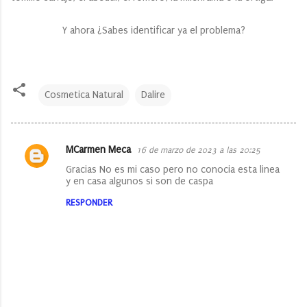
Y ahora ¿Sabes identificar ya el problema?
Cosmetica Natural
Dalire
MCarmen Meca
16 de marzo de 2023 a las 20:25
C
Gracias No es mi caso pero no conocia esta linea
o
y en casa algunos si son de caspa
m
RESPONDER
e
n
t
a
r