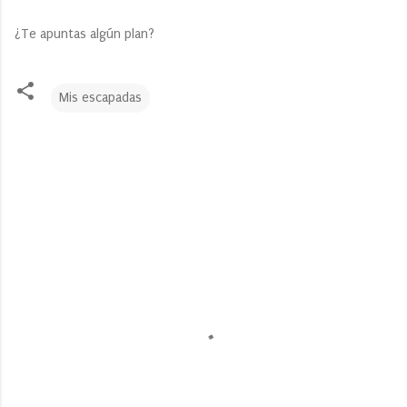
¿Te apuntas algún plan?
Mis escapadas
C
o
m
e
n
t
a
r
i
o
s