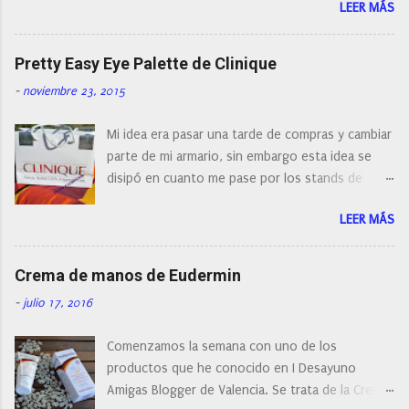
LEER MÁS
con diferentes características, a pilas, a batería,
cepillos de rotación o de oscilación... y
naturalmente de todos los precios. Existe en la
Pretty Easy Eye Palette de Clinique
actualidad tal variedad, que antes de hacer la
-
noviembre 23, 2015
compra debemos de hacernos unas preguntas:
¿Cual es mi tipo de piel? ¿Qué busco?... En este
Mi idea era pasar una tarde de compras y cambiar
post os voy a dar mi opinión de porque elegí mi
parte de mi armario, sin embargo esta idea se
cepillo facial de Clinique
disipó en cuanto me pase por los stands de
perfumerías y cosméticos, y claro como
LEER MÁS
resistirse a esta paleta de colores de Clinique.
Crema de manos de Eudermin
-
julio 17, 2016
Comenzamos la semana con uno de los
productos que he conocido en I Desayuno
Amigas Blogger de Valencia. Se trata de la Crema