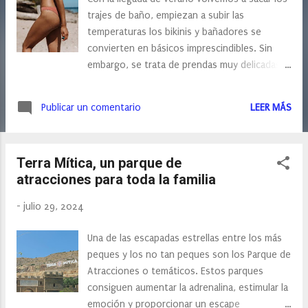
s
trajes de baño, empiezan a subir las
temperaturas los bikinis y bañadores se
convierten en básicos imprescindibles. Sin
embargo, se trata de prendas muy delicadas,
que sufren muchas agresiones al estar
expuestas al sol, a la sal, al sudor, a la arena,
Publicar un comentario
LEER MÁS
al cloro o a los protectores solares y que, a
su vez, están en contacto directo con la
zona íntima. Por ello, es necesario lavarlas de
Terra Mítica, un parque de
manera muy cuidadosa, de modo que no
atracciones para toda la familia
afecten a la salud íntima. Errores que se
comenten al lavar los bikinis: Sacudir el bikini
-
julio 29, 2024
una vez que esté seco y volverlo a usar . Si
queremos cuidar nuestra salud intima, esto
Una de las escapadas estrellas entre los más
no debemos de hacerlo, ya que los restos de
peques y los no tan peques son los Parque de
arena, sal y químicos podrían ocasionar
Atracciones o temáticos. Estos parques
infecciones en la zona íntima, además de
consiguen aumentar la adrenalina, estimular la
irritación o rozaduras. Meterlos en la
emoción y proporcionar un escape