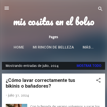
Ir al contenido principal
mis cositas en el bolso
Pages
HOME
MI RINCÓN DE BELLEZA
MÁS…
Mostrando entradas de julio, 2024
MOSTRAR TODO
E
n
¿Cómo lavar correctamente tus
t
bikinis o bañadores?
r
a
-
julio 31, 2024
d
a
Con la llegada de verano volvemos a sacar los