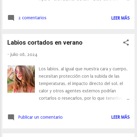
kilómetros son orientativos, siempre van a
nuevo serum formulado con un 95% de
variar dependiendo de la situación del
ingredientes naturales, crea una barrera anti
alojamiento, a nosotros en Palas del Rei, nos
2 comentarios
LEER MÁS
edad y anti polución, que ayudan a proteger la
varió hasta 8 km. Como consejo os diré que
piel de la contaminación ambiental y la luz
no os obsesionéis con los kilómetros...
artificial. Reparando y manteniendo la función
Labios cortados en verano
del manto hidrolipídico evitando así la pérdida
de agua; la principal causante del
-
julio 08, 2024
envejecimiento cutáneo. Entre sus principios
activos encontramos: ÁCIDO POLIGLUTÁMICO:
Los labios, al igual que nuestra cara y cuerpo,
un potente activo que hidrata la piel 4 veces
necesitan protección con la subida de las
más que el ácido hialurónico. Se trata de un
temperaturas, el impacto directo del sol, el
principio activo procedente del mundo
calor y otros agentes externos podrían
vegetal con una muy elevada capacidad de
cortarlos o resecarlos, por lo que tenerlos
retener el agua en nuestra piel y que hidrata
hidratados es primordial. Además de las
en profundidad. ACEITE DE MORINGA: previene
causas, conviene saber cómo prevenirlo y qué
el envejecimiento prematuro y mejora la
Publicar un comentario
LEER MÁS
bálsamos o protectores labiales son los más
elasticidad de la piel. EXTRACTO DE RAIZ DE
indicados, a ser posible con factor de
GINSENG INDIO: revitaliza la tez de los si...
protección solar. Con la llegada estos días de