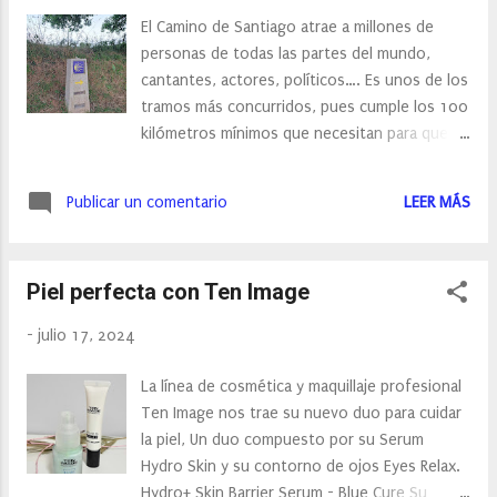
ya que ayuda a retener y atraer el agua por sí
El Camino de Santiago atrae a millones de
mismo. En verano, las agresiones externas
personas de todas las partes del mundo,
como el sol, las altas temperaturas, el cloro o
cantantes, actores, políticos…. Es unos de los
la sal pueden debilitar y secar la piel, por lo
tramos más concurridos, pues cumple los 100
que es necesaria una cura de distintos tipos
kilómetros mínimos que necesitan para que te
de Ácido Hialurónico, que eviten la pérdida de
den la Compostelana. Durante el camino
humedad y equilibren los niveles de
disfrutaras de rincones encantadores y
hidratación óptimos en las diferentes capas
Publicar un comentario
LEER MÁS
paisajes impresionantes. Las etapas del
de la dermis. Además, el Ácido Hialurónico
Camino, es mucho mejor personalizarlas a
tiene un efecto de relleno y repulp...
nuestro estado físico, podemos hacerlo en
Piel perfecta con Ten Image
cinco o seis etapas o ,incluso, si lo
necesitamos podemos añadir alguna más.
-
julio 17, 2024
Nosotros hicimos el camino por libre y estás
fueron nuestras cinco etapas - Sarria -
La línea de cosmética y maquillaje profesional
Portomarín ( 22.2 km) - Portomarín – Palas del
Ten Image nos trae su nuevo duo para cuidar
Rei (24,8 km) - Palas del Rei -Arzúa (32 km) -
la piel, Un duo compuesto por su Serum
Arzúa – O Pdrouzo (22 km) - O Pdrouzo -
Hydro Skin y su contorno de ojos Eyes Relax.
Santiago de Compostela (22 km) Los
Hydro+ Skin Barrier Serum - Blue Cure Su