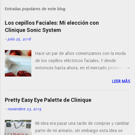
b
l
Entradas populares de este blog
i
c
Los cepillos Faciales: Mi elección con
a
r
Clinique Sonic System
u
n
-
julio 25, 2016
c
o
Hace un par de años comenzamos con la moda
m
e
de los cepillos eléctricos faciales. Y desde
n
entonces hasta ahora, en el mercado podemos
t
a
encontrar cepillos faciales de todas las marcas y
r
LEER MÁS
con diferentes características, a pilas, a batería,
i
cepillos de rotación o de oscilación... y
o
naturalmente de todos los precios. Existe en la
Pretty Easy Eye Palette de Clinique
actualidad tal variedad, que antes de hacer la
-
noviembre 23, 2015
compra debemos de hacernos unas preguntas:
¿Cual es mi tipo de piel? ¿Qué busco?... En este
Mi idea era pasar una tarde de compras y cambiar
post os voy a dar mi opinión de porque elegí mi
parte de mi armario, sin embargo esta idea se
cepillo facial de Clinique