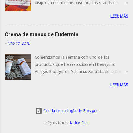
disipó en cuanto me pase por los stands de
perfumerías y cosméticos, y claro como
LEER MÁS
resistirse a esta paleta de colores de Clinique.
Crema de manos de Eudermin
-
julio 17, 2016
Comenzamos la semana con uno de los
productos que he conocido en I Desayuno
Amigas Blogger de Valencia. Se trata de la Crema
de manos protectora de Eudermin.Una crema de
LEER MÁS
manos para utilizar tanto en verano como en
invierno.
Con la tecnología de Blogger
Imágenes del tema:
Michael Elkan