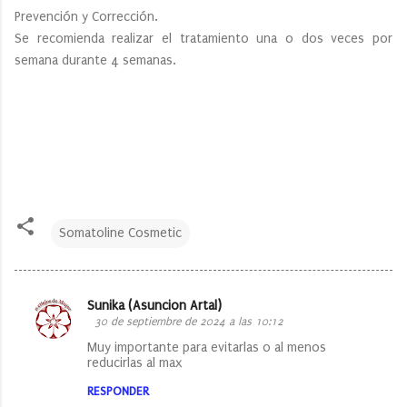
Prevención y Corrección.
Se recomienda realizar el tratamiento una o dos veces por
semana durante 4 semanas.
Somatoline Cosmetic
Sunika (Asuncion Artal)
C
30 de septiembre de 2024 a las 10:12
o
Muy importante para evitarlas o al menos
reducirlas al max
m
e
RESPONDER