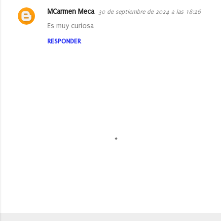
n
MCarmen Meca
30 de septiembre de 2024 a las 18:26
t
Es muy curiosa
a
RESPONDER
r
i
o
s
P
u