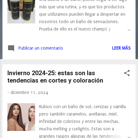
s
más que una rutina, y es que los productos
que utilizamos pueden llegar a despertar en
nosotros todo un baño de sensaciones.
Prueba de ello es el nuevo champú y
acondicionador The Lab Room, cuyo champú
de granada tiene una fragancia agradable y
Publicar un comentario
LEER MÁS
refrescante, proporcionando una experiencia
sensorial agradable durante el baño. Para
quien no conozca esta marca, os diré que
Invierno 2024-25: estas son las
The Lab Room fue creado en Madrid por
tendencias en cortes y coloración
Mónica Ceño, que abrió sus puertas en el año
2000 revolucionando el concepto de espacio
-
diciembre 11, 2024
de belleza convencional y creando un
multiespacio de belleza e imagen que pronto
Rubios con un baño de sol, cenizas y vainilla
destacó como referente de tratamientos y
pero también caramelos, avellanas, miel,
productos innovadores. Y fue, en 2004
infinidad de cobrizos y entre las mechas,
cuando nació “The Lab Room Beauty
mucha melting y curlights. Estas son a
Collection”, una línea cosmética exclusiva,
grandes rasgos algunas de las tendencias en