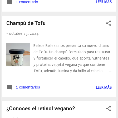
aclarado que está enriquecido con Mentol
1 comentario
LEER MÁS
primeras marcas en lanzar Camaleón Magic
Natural para a...
Blush, un colorete capaz de lograr el tono
ideal según el pH de cada persona y que
Champú de Tofu
seguro que nos recuerda a los clásicos
labiales que cambian de color. Este colorete
-
octubre 23, 2024
en crema de larga duración se presenta en
dos tonos: azul o negro. Aunque a simple
Belkos Belleza nos presenta su nuevo chamu
vista pueda engañar, una vez en contacto
de Tofu. Un champú formulado para restaurar
con la piel adquiere un tono que va del rosa
y fortalecer el cabello, que aporta nutrientes
más suave al rojizo o el tierra; es tu pH quien
y proteína vegetal vegana ya que contiene
elige el rubor que mejor va contigo. Camaleon
Tofu, además ilumina y da brillo al cabello
Magic Blush está compuesto por ingredientes
dejándolo sedoso y con un sensual y
que cuidan, hidratan y nutren tu piel: Aceite
refrescante olor de Quinoa y Karité. El Tofu
de aguacate: extraordinaria capacidad
2 comentarios
LEER MÁS
es una proteína natural vegetal ampliamente
hidratante y suavizante, protege la piel de
valorada por su alto contenido nutritivo y su
agresiones externas. Aceite de jojoba: activo
reputación como alimento sano y vital.
que a...
¿Conoces el retinol vegano?
Inspirados por sus numerosos beneficios, en
Belkos han creado un champú innovador que