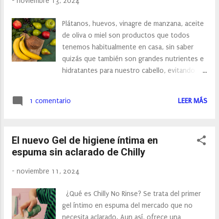
-
noviembre 13, 2024
revolucionar el cuidado de la piel, porque no
solo realza la belleza exterior, sino que
Plátanos, huevos, vinagre de manzana, aceite
también cuida y nutre desde el interior.
de oliva o miel son productos que todos
Diseñada para quienes buscan más que solo
tenemos habitualmente en casa, sin saber
maquillaje, GERMINAL, acción inmediata
quizás que también son grandes nutrientes e
radiance lift serum es una base de maquillaje
hidratantes para nuestro cabello, evitando su
apta para todo tipo de pieles, especialmente
opacidad, rotura, sequedad u otros daños.
formulada para las mujeres que buscan un
Mantener el pelo nutrido e hidratado es
acabado ligero. Está disponible en dos tonos
1 comentario
LEER MÁS
básico para evitar que pierda brillo o se
que se adaptan perfectamente a la piel: Light
rompa, los rizos parecen más elásticos y las
Medium y M...
hebras se notan más brillantes, por no hablar
El nuevo Gel de higiene íntima en
de una innegable mejora en la salud del cuero
espuma sin aclarado de Chilly
cabelludo y del pelo en general, mucho más
fuerte. Mezclas de ingredientes naturales
-
noviembre 11, 2024
que podemos hacer en casa Huevo: Utiliza el
huevo entero para acondicionar tu cabello. Si
¿Qué es Chilly No Rinse? Se trata del primer
tienes el pelo seco o quebradizo, utiliza las
gel íntimo en espuma del mercado que no
claras de huevo para hidratarlo. Utiliza media
necesita aclarado. Aun así, ofrece una