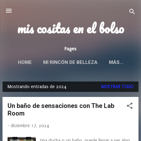
Ir al contenido principal
mis cositas en el bolso
Pages
HOME
MI RINCÓN DE BELLEZA
MÁS…
Mostrando entradas de 2024
MOSTRAR TODO
E
n
Un baño de sensaciones con The Lab
t
Room
r
a
-
diciembre 17, 2024
d
a
Una ducha o un baño, puede llegar a ser algo