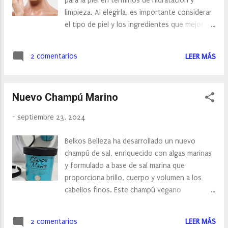
para la piel en términos de hidratación y
rasgamiento de las fibras de Colágeno y
limpieza. Al elegirla, es importante considerar
Elastina de la dermis. Estas fibras,
el tipo de piel y los ingredientes que mejor se
normalmente son elásticas para adaptarse a
adapten a nuestras necesidades específicas,
los cambios de volumen, pero cuando la piel
siempre prestando atención a posibles
se estira de forma brusca, pueden romperse
2 comentarios
LEER MÁS
alergias o reacciones. Su uso adecuado puede
apareciendo estas cicatrices de color rojo
contribuir significativamente a una rutina de
inicialmente, que si no se tratan
cuidado facial equilibrada, dejando la piel
evolucionarán a blanco y serán más
Nuevo Champú Marino
limpia, nutrida y rejuvenecida. Con su textura
complicadas de eliminar. ...
cremosa y propiedades calmantes, la leche
-
septiembre 23, 2024
limpiadora es una excelente opción para
quiénes buscan un método de limpieza eficaz,
Belkos Belleza ha desarrollado un nuevo
indulgente y bueno para la tez. La leche
champú de sal, enriquecido con algas marinas
limpiadora es una buena alternativa a los
y formulado a base de sal marina que
limpiadores en gel o espuma y sirve además
proporciona brillo, cuerpo y volumen a los
para cualquier tipo de piel, sobre todo para
cabellos finos. Este champú vegano
las más sensibles o propensas a la sequedad.
formulado a base de sal marina proporciona
Este producto se caracteriza por su textura
brillo, cuerpo y volumen a los cabellos finos.
cremosa y suave, tiene una base láctea que le
2 comentarios
LEER MÁS
Elimina la grasa de raíz con una agradable