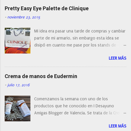
naturalmente de todos los precios. Existe en la
Pretty Easy Eye Palette de Clinique
actualidad tal variedad, que antes de hacer la
-
noviembre 23, 2015
compra debemos de hacernos unas preguntas:
¿Cual es mi tipo de piel? ¿Qué busco?... En este
Mi idea era pasar una tarde de compras y cambiar
post os voy a dar mi opinión de porque elegí mi
parte de mi armario, sin embargo esta idea se
cepillo facial de Clinique
disipó en cuanto me pase por los stands de
perfumerías y cosméticos, y claro como
LEER MÁS
resistirse a esta paleta de colores de Clinique.
Crema de manos de Eudermin
-
julio 17, 2016
Comenzamos la semana con uno de los
productos que he conocido en I Desayuno
Amigas Blogger de Valencia. Se trata de la Crema
de manos protectora de Eudermin.Una crema de
LEER MÁS
manos para utilizar tanto en verano como en