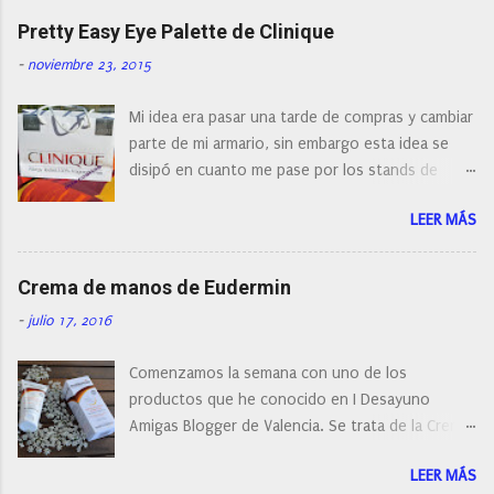
naturalmente de todos los precios. Existe en la
Pretty Easy Eye Palette de Clinique
actualidad tal variedad, que antes de hacer la
-
noviembre 23, 2015
compra debemos de hacernos unas preguntas:
¿Cual es mi tipo de piel? ¿Qué busco?... En este
Mi idea era pasar una tarde de compras y cambiar
post os voy a dar mi opinión de porque elegí mi
parte de mi armario, sin embargo esta idea se
cepillo facial de Clinique
disipó en cuanto me pase por los stands de
perfumerías y cosméticos, y claro como
LEER MÁS
resistirse a esta paleta de colores de Clinique.
Crema de manos de Eudermin
-
julio 17, 2016
Comenzamos la semana con uno de los
productos que he conocido en I Desayuno
Amigas Blogger de Valencia. Se trata de la Crema
de manos protectora de Eudermin.Una crema de
LEER MÁS
manos para utilizar tanto en verano como en