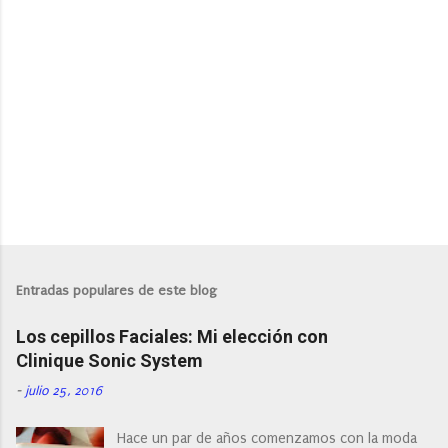
P
u
b
l
Entradas populares de este blog
i
c
Los cepillos Faciales: Mi elección con
a
r
Clinique Sonic System
u
n
-
julio 25, 2016
c
o
Hace un par de años comenzamos con la moda
m