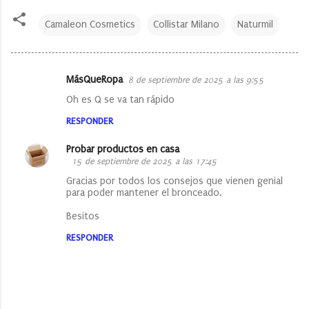
Camaleon Cosmetics
Collistar Milano
Naturmil
MásQueRopa
8 de septiembre de 2025 a las 9:55
C
Oh es Q se va tan rápido
o
RESPONDER
m
e
Probar productos en casa
15 de septiembre de 2025 a las 17:45
n
Gracias por todos los consejos que vienen genial
t
para poder mantener el bronceado.
a
Besitos
r
RESPONDER
i
o
s