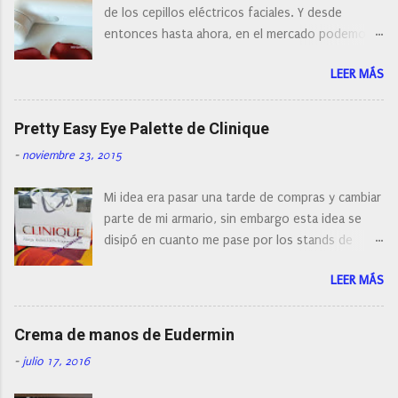
e
de los cepillos eléctricos faciales. Y desde
n
entonces hasta ahora, en el mercado podemos
t
a
encontrar cepillos faciales de todas las marcas y
r
LEER MÁS
con diferentes características, a pilas, a batería,
i
cepillos de rotación o de oscilación... y
o
naturalmente de todos los precios. Existe en la
Pretty Easy Eye Palette de Clinique
actualidad tal variedad, que antes de hacer la
-
noviembre 23, 2015
compra debemos de hacernos unas preguntas:
¿Cual es mi tipo de piel? ¿Qué busco?... En este
Mi idea era pasar una tarde de compras y cambiar
post os voy a dar mi opinión de porque elegí mi
parte de mi armario, sin embargo esta idea se
cepillo facial de Clinique
disipó en cuanto me pase por los stands de
perfumerías y cosméticos, y claro como
LEER MÁS
resistirse a esta paleta de colores de Clinique.
Crema de manos de Eudermin
-
julio 17, 2016