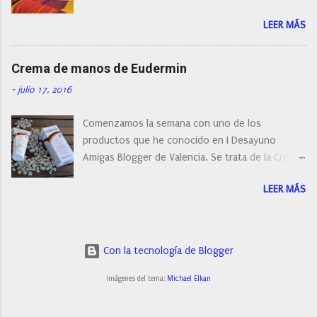
perfumerías y cosméticos, y claro como
LEER MÁS
resistirse a esta paleta de colores de Clinique.
Crema de manos de Eudermin
-
julio 17, 2016
Comenzamos la semana con uno de los
productos que he conocido en I Desayuno
Amigas Blogger de Valencia. Se trata de la Crema
de manos protectora de Eudermin.Una crema de
LEER MÁS
manos para utilizar tanto en verano como en
invierno.
Con la tecnología de Blogger
Imágenes del tema:
Michael Elkan