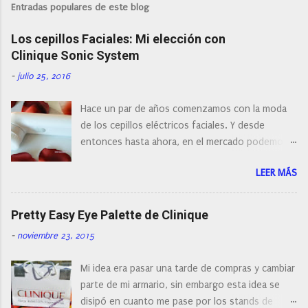
Entradas populares de este blog
Los cepillos Faciales: Mi elección con
Clinique Sonic System
-
julio 25, 2016
Hace un par de años comenzamos con la moda
de los cepillos eléctricos faciales. Y desde
entonces hasta ahora, en el mercado podemos
encontrar cepillos faciales de todas las marcas y
LEER MÁS
con diferentes características, a pilas, a batería,
cepillos de rotación o de oscilación... y
naturalmente de todos los precios. Existe en la
Pretty Easy Eye Palette de Clinique
actualidad tal variedad, que antes de hacer la
-
noviembre 23, 2015
compra debemos de hacernos unas preguntas:
¿Cual es mi tipo de piel? ¿Qué busco?... En este
Mi idea era pasar una tarde de compras y cambiar
post os voy a dar mi opinión de porque elegí mi
parte de mi armario, sin embargo esta idea se
cepillo facial de Clinique
disipó en cuanto me pase por los stands de