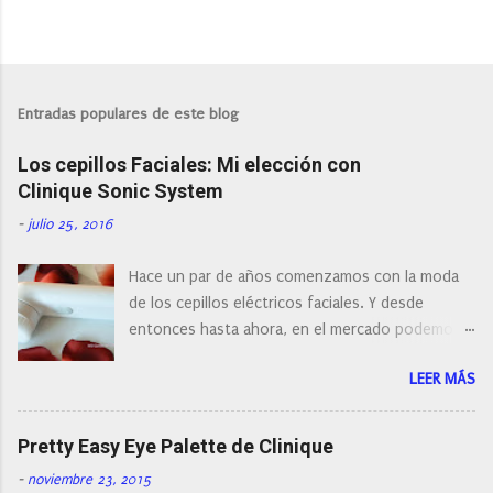
Entradas populares de este blog
Los cepillos Faciales: Mi elección con
Clinique Sonic System
-
julio 25, 2016
Hace un par de años comenzamos con la moda
de los cepillos eléctricos faciales. Y desde
entonces hasta ahora, en el mercado podemos
encontrar cepillos faciales de todas las marcas y
LEER MÁS
con diferentes características, a pilas, a batería,
cepillos de rotación o de oscilación... y
naturalmente de todos los precios. Existe en la
Pretty Easy Eye Palette de Clinique
actualidad tal variedad, que antes de hacer la
-
noviembre 23, 2015
compra debemos de hacernos unas preguntas: