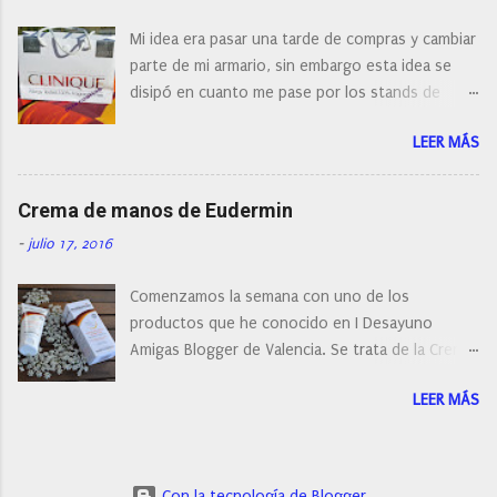
¿Cual es mi tipo de piel? ¿Qué busco?... En este
Mi idea era pasar una tarde de compras y cambiar
post os voy a dar mi opinión de porque elegí mi
parte de mi armario, sin embargo esta idea se
cepillo facial de Clinique
disipó en cuanto me pase por los stands de
perfumerías y cosméticos, y claro como
LEER MÁS
resistirse a esta paleta de colores de Clinique.
Crema de manos de Eudermin
-
julio 17, 2016
Comenzamos la semana con uno de los
productos que he conocido en I Desayuno
Amigas Blogger de Valencia. Se trata de la Crema
de manos protectora de Eudermin.Una crema de
LEER MÁS
manos para utilizar tanto en verano como en
invierno.
Con la tecnología de Blogger