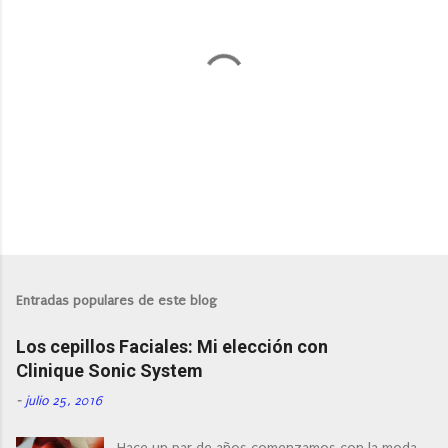
P
u
b
l
Entradas populares de este blog
i
c
Los cepillos Faciales: Mi elección con
a
r
Clinique Sonic System
u
n
-
julio 25, 2016
c
o