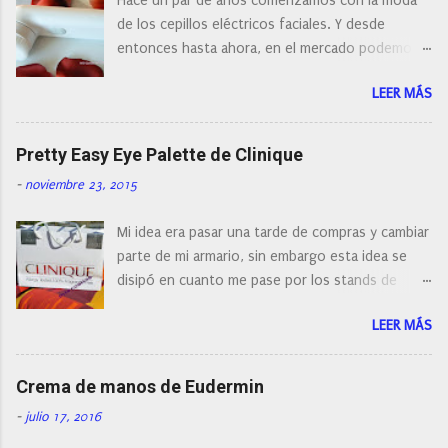
Hace un par de años comenzamos con la moda
m
e
de los cepillos eléctricos faciales. Y desde
n
entonces hasta ahora, en el mercado podemos
t
a
encontrar cepillos faciales de todas las marcas y
r
LEER MÁS
con diferentes características, a pilas, a batería,
i
cepillos de rotación o de oscilación... y
o
naturalmente de todos los precios. Existe en la
Pretty Easy Eye Palette de Clinique
actualidad tal variedad, que antes de hacer la
-
noviembre 23, 2015
compra debemos de hacernos unas preguntas:
¿Cual es mi tipo de piel? ¿Qué busco?... En este
Mi idea era pasar una tarde de compras y cambiar
post os voy a dar mi opinión de porque elegí mi
parte de mi armario, sin embargo esta idea se
cepillo facial de Clinique
disipó en cuanto me pase por los stands de
perfumerías y cosméticos, y claro como
LEER MÁS
resistirse a esta paleta de colores de Clinique.
Crema de manos de Eudermin
-
julio 17, 2016