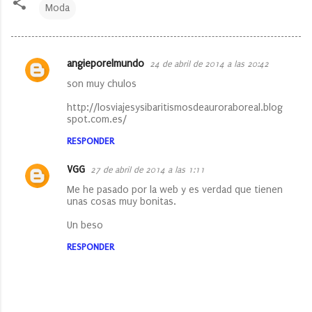
Moda
angieporelmundo
24 de abril de 2014 a las 20:42
C
son muy chulos
o
http://losviajesysibaritismosdeauroraboreal.blog
m
spot.com.es/
e
RESPONDER
n
t
VGG
27 de abril de 2014 a las 1:11
a
Me he pasado por la web y es verdad que tienen
unas cosas muy bonitas.
r
Un beso
i
o
RESPONDER
s