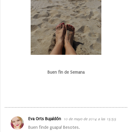
Buen fin de Semana
Eva Orts Bujaldón
10 de mayo de 2014 a las 15:55
C
Buen finde guapa! Besotes.
o