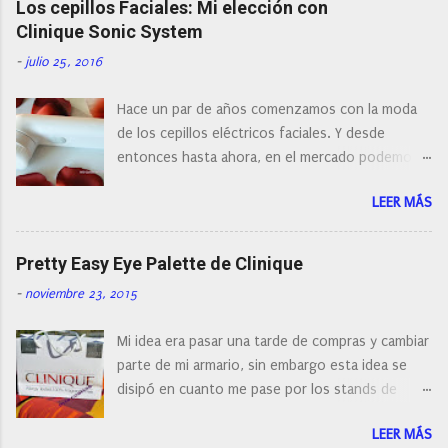
Los cepillos Faciales: Mi elección con
a
r
Clinique Sonic System
u
n
-
julio 25, 2016
c
o
Hace un par de años comenzamos con la moda
m
e
de los cepillos eléctricos faciales. Y desde
n
entonces hasta ahora, en el mercado podemos
t
a
encontrar cepillos faciales de todas las marcas y
r
LEER MÁS
con diferentes características, a pilas, a batería,
i
cepillos de rotación o de oscilación... y
o
naturalmente de todos los precios. Existe en la
Pretty Easy Eye Palette de Clinique
actualidad tal variedad, que antes de hacer la
-
noviembre 23, 2015
compra debemos de hacernos unas preguntas:
¿Cual es mi tipo de piel? ¿Qué busco?... En este
Mi idea era pasar una tarde de compras y cambiar
post os voy a dar mi opinión de porque elegí mi
parte de mi armario, sin embargo esta idea se
cepillo facial de Clinique
disipó en cuanto me pase por los stands de
perfumerías y cosméticos, y claro como
LEER MÁS
resistirse a esta paleta de colores de Clinique.