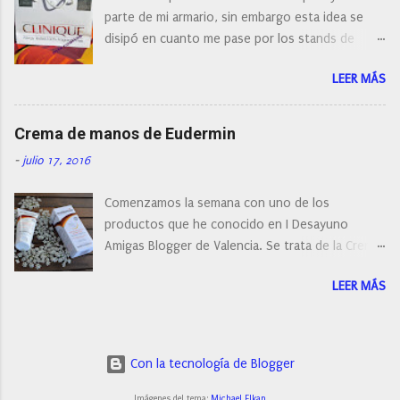
post os voy a dar mi opinión de porque elegí mi
parte de mi armario, sin embargo esta idea se
cepillo facial de Clinique
disipó en cuanto me pase por los stands de
perfumerías y cosméticos, y claro como
LEER MÁS
resistirse a esta paleta de colores de Clinique.
Crema de manos de Eudermin
-
julio 17, 2016
Comenzamos la semana con uno de los
productos que he conocido en I Desayuno
Amigas Blogger de Valencia. Se trata de la Crema
de manos protectora de Eudermin.Una crema de
LEER MÁS
manos para utilizar tanto en verano como en
invierno.
Con la tecnología de Blogger
Imágenes del tema:
Michael Elkan