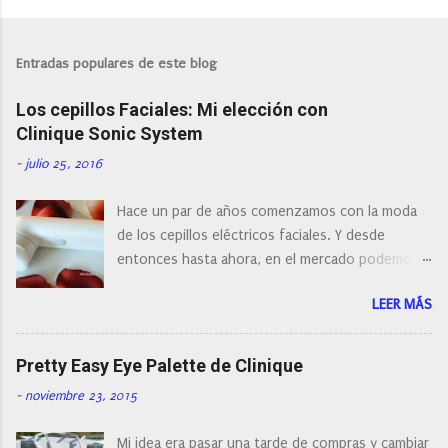
Entradas populares de este blog
Los cepillos Faciales: Mi elección con
Clinique Sonic System
-
julio 25, 2016
Hace un par de años comenzamos con la moda
de los cepillos eléctricos faciales. Y desde
entonces hasta ahora, en el mercado podemos
encontrar cepillos faciales de todas las marcas y
LEER MÁS
con diferentes características, a pilas, a batería,
cepillos de rotación o de oscilación... y
naturalmente de todos los precios. Existe en la
Pretty Easy Eye Palette de Clinique
actualidad tal variedad, que antes de hacer la
-
noviembre 23, 2015
compra debemos de hacernos unas preguntas:
¿Cual es mi tipo de piel? ¿Qué busco?... En este
Mi idea era pasar una tarde de compras y cambiar