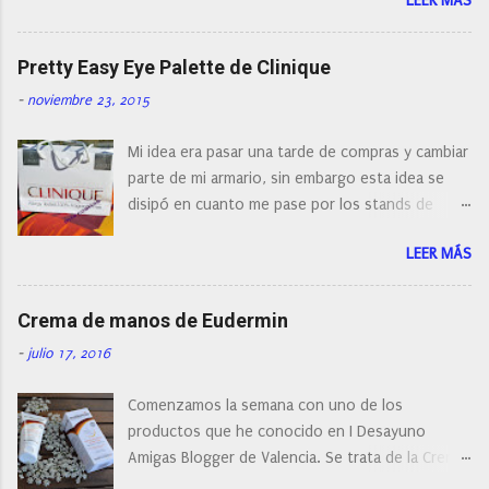
LEER MÁS
con diferentes características, a pilas, a batería,
cepillos de rotación o de oscilación... y
naturalmente de todos los precios. Existe en la
Pretty Easy Eye Palette de Clinique
actualidad tal variedad, que antes de hacer la
-
noviembre 23, 2015
compra debemos de hacernos unas preguntas:
¿Cual es mi tipo de piel? ¿Qué busco?... En este
Mi idea era pasar una tarde de compras y cambiar
post os voy a dar mi opinión de porque elegí mi
parte de mi armario, sin embargo esta idea se
cepillo facial de Clinique
disipó en cuanto me pase por los stands de
perfumerías y cosméticos, y claro como
LEER MÁS
resistirse a esta paleta de colores de Clinique.
Crema de manos de Eudermin
-
julio 17, 2016
Comenzamos la semana con uno de los
productos que he conocido en I Desayuno
Amigas Blogger de Valencia. Se trata de la Crema
de manos protectora de Eudermin.Una crema de