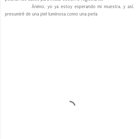
Ánimo, yo ya estoy esperando mi muestra, y así,
presumiré de una piel luminosa como una perla
C
o
m
e
n
t
a
r
i
o
s