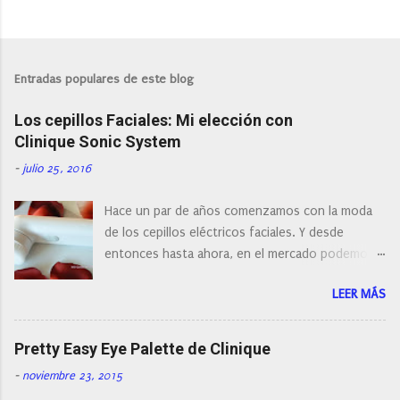
P
u
b
l
Entradas populares de este blog
i
c
Los cepillos Faciales: Mi elección con
a
r
Clinique Sonic System
u
n
-
julio 25, 2016
c
o
Hace un par de años comenzamos con la moda
m
e
de los cepillos eléctricos faciales. Y desde
n
entonces hasta ahora, en el mercado podemos
t
a
encontrar cepillos faciales de todas las marcas y
r
LEER MÁS
con diferentes características, a pilas, a batería,
i
cepillos de rotación o de oscilación... y
o
naturalmente de todos los precios. Existe en la
Pretty Easy Eye Palette de Clinique
actualidad tal variedad, que antes de hacer la
-
noviembre 23, 2015
compra debemos de hacernos unas preguntas: