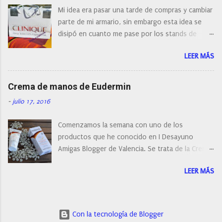
¿Cual es mi tipo de piel? ¿Qué busco?... En este
Mi idea era pasar una tarde de compras y cambiar
post os voy a dar mi opinión de porque elegí mi
parte de mi armario, sin embargo esta idea se
cepillo facial de Clinique
disipó en cuanto me pase por los stands de
perfumerías y cosméticos, y claro como
LEER MÁS
resistirse a esta paleta de colores de Clinique.
Crema de manos de Eudermin
-
julio 17, 2016
Comenzamos la semana con uno de los
productos que he conocido en I Desayuno
Amigas Blogger de Valencia. Se trata de la Crema
de manos protectora de Eudermin.Una crema de
LEER MÁS
manos para utilizar tanto en verano como en
invierno.
Con la tecnología de Blogger