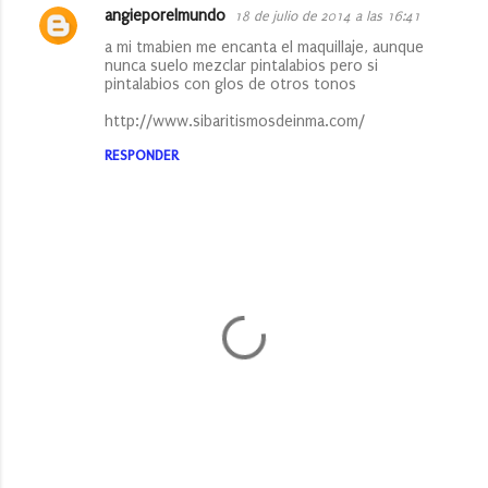
angieporelmundo
18 de julio de 2014 a las 16:41
C
a mi tmabien me encanta el maquillaje, aunque
o
nunca suelo mezclar pintalabios pero si
pintalabios con glos de otros tonos
m
e
http://www.sibaritismosdeinma.com/
n
RESPONDER
t
a
r
i
o
s