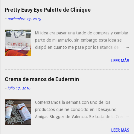
naturalmente de todos los precios. Existe en la
Pretty Easy Eye Palette de Clinique
actualidad tal variedad, que antes de hacer la
-
noviembre 23, 2015
compra debemos de hacernos unas preguntas:
¿Cual es mi tipo de piel? ¿Qué busco?... En este
Mi idea era pasar una tarde de compras y cambiar
post os voy a dar mi opinión de porque elegí mi
parte de mi armario, sin embargo esta idea se
cepillo facial de Clinique
disipó en cuanto me pase por los stands de
perfumerías y cosméticos, y claro como
LEER MÁS
resistirse a esta paleta de colores de Clinique.
Crema de manos de Eudermin
-
julio 17, 2016
Comenzamos la semana con uno de los
productos que he conocido en I Desayuno
Amigas Blogger de Valencia. Se trata de la Crema
de manos protectora de Eudermin.Una crema de
LEER MÁS
manos para utilizar tanto en verano como en