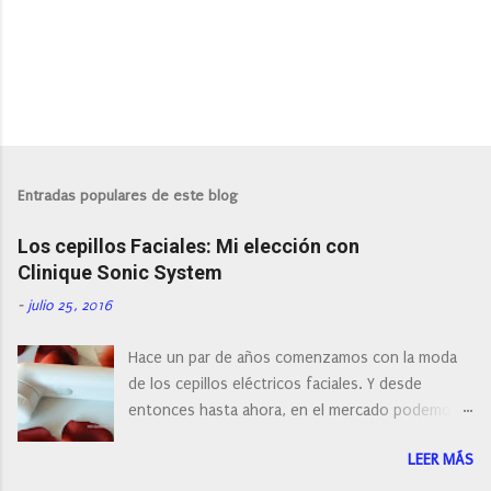
P
u
b
l
Entradas populares de este blog
i
c
Los cepillos Faciales: Mi elección con
a
r
Clinique Sonic System
u
n
-
julio 25, 2016
c
o
Hace un par de años comenzamos con la moda
m
e
de los cepillos eléctricos faciales. Y desde
n
entonces hasta ahora, en el mercado podemos
t
a
encontrar cepillos faciales de todas las marcas y
r
LEER MÁS
con diferentes características, a pilas, a batería,
i
cepillos de rotación o de oscilación... y
o