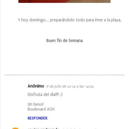
Y hoy domingo... preparándolo todo para irme a la playa.
Buen fin de Semana
Anónimo
6 de julio de 2014 a las 14:04
C
Disfruta del día!!!! ;)
o
Un beso!
m
Boulevard ACH
e
RESPONDER
n