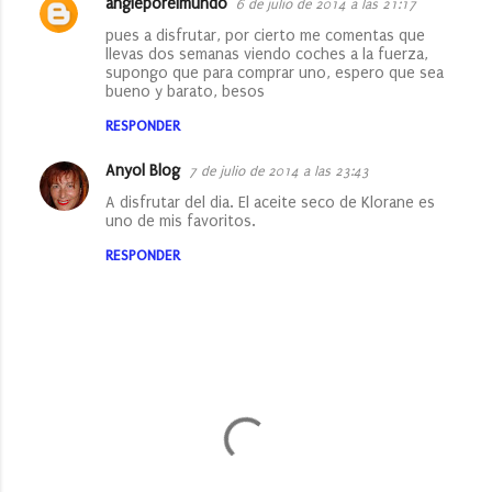
t
angieporelmundo
6 de julio de 2014 a las 21:17
a
pues a disfrutar, por cierto me comentas que
llevas dos semanas viendo coches a la fuerza,
r
supongo que para comprar uno, espero que sea
bueno y barato, besos
i
o
RESPONDER
s
Anyol Blog
7 de julio de 2014 a las 23:43
A disfrutar del dia. El aceite seco de Klorane es
uno de mis favoritos.
RESPONDER