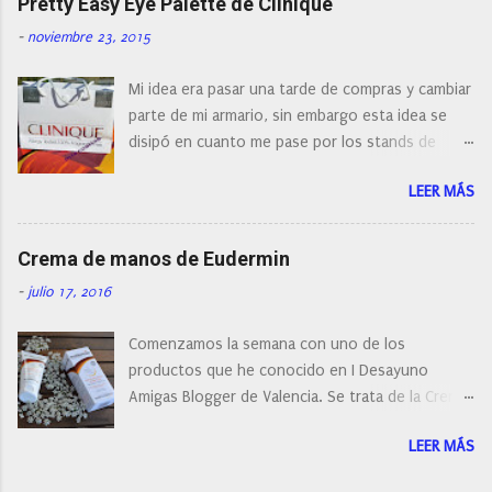
Pretty Easy Eye Palette de Clinique
actualidad tal variedad, que antes de hacer la
-
noviembre 23, 2015
compra debemos de hacernos unas preguntas:
¿Cual es mi tipo de piel? ¿Qué busco?... En este
Mi idea era pasar una tarde de compras y cambiar
post os voy a dar mi opinión de porque elegí mi
parte de mi armario, sin embargo esta idea se
cepillo facial de Clinique
disipó en cuanto me pase por los stands de
perfumerías y cosméticos, y claro como
LEER MÁS
resistirse a esta paleta de colores de Clinique.
Crema de manos de Eudermin
-
julio 17, 2016
Comenzamos la semana con uno de los
productos que he conocido en I Desayuno
Amigas Blogger de Valencia. Se trata de la Crema
de manos protectora de Eudermin.Una crema de
LEER MÁS
manos para utilizar tanto en verano como en
invierno.