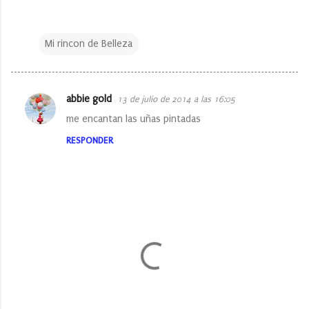
Mi rincon de Belleza
abbie gold
13 de julio de 2014 a las 16:05
C
me encantan las uñas pintadas
o
RESPONDER
m
e
n
t
a
r
i
o
s