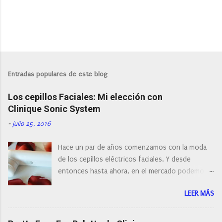
P
u
b
l
Entradas populares de este blog
i
c
Los cepillos Faciales: Mi elección con
a
r
Clinique Sonic System
u
n
-
julio 25, 2016
c
o
Hace un par de años comenzamos con la moda
m
e
de los cepillos eléctricos faciales. Y desde
n
entonces hasta ahora, en el mercado podemos
t
a
encontrar cepillos faciales de todas las marcas y
r
LEER MÁS
con diferentes características, a pilas, a batería,
i
cepillos de rotación o de oscilación... y
o
naturalmente de todos los precios. Existe en la