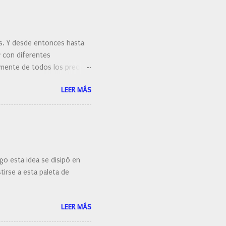
es. Y desde entonces hasta
y con diferentes
ralmente de todos los precios.
 hacernos unas preguntas:
LEER MÁS
 porque elegí mi cepillo
go esta idea se disipó en
irse a esta paleta de
LEER MÁS