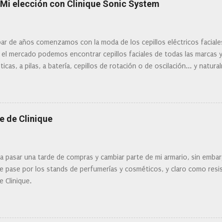
: Mi elección con Clinique Sonic System
ar de años comenzamos con la moda de los cepillos eléctricos facial
 el mercado podemos encontrar cepillos faciales de todas las marcas 
ticas, a pilas, a batería, cepillos de rotación o de oscilación... y natu
 la actualidad tal variedad, que antes de hacer la compra debemos de
mi tipo de piel? ¿Qué busco?... En este post os voy a dar mi opinión de
Clinique
e de Clinique
ra pasar una tarde de compras y cambiar parte de mi armario, sin embar
 pase por los stands de perfumerías y cosméticos, y claro como resist
e Clinique.