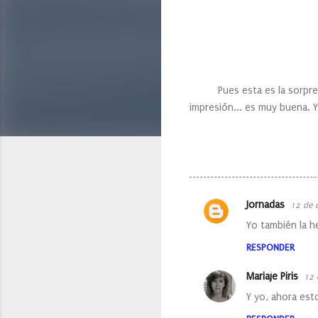
Pues esta es la sorpresa q
impresión... es muy buena. Y
Jornadas
12 de 
C
Yo también la h
o
RESPONDER
m
e
Mariaje Piris
12 
n
Y yo, ahora est
t