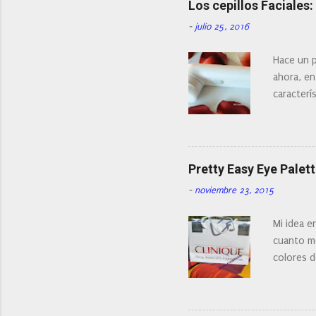
Los cepillos Faciales
r
u
-
julio 25, 2016
n
c
o
Hace un p
m
ahora, en
e
n
caracterís
t
Existe en
a
¿Cual es 
r
i
facial de 
o
Pretty Easy Eye Palett
-
noviembre 23, 2015
Mi idea e
cuanto me
colores d