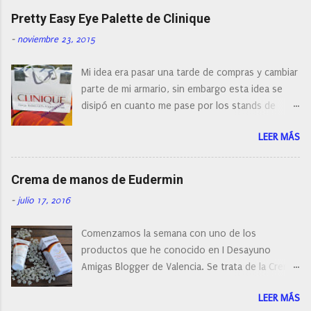
naturalmente de todos los precios. Existe en la
Pretty Easy Eye Palette de Clinique
actualidad tal variedad, que antes de hacer la
-
noviembre 23, 2015
compra debemos de hacernos unas preguntas:
¿Cual es mi tipo de piel? ¿Qué busco?... En este
Mi idea era pasar una tarde de compras y cambiar
post os voy a dar mi opinión de porque elegí mi
parte de mi armario, sin embargo esta idea se
cepillo facial de Clinique
disipó en cuanto me pase por los stands de
perfumerías y cosméticos, y claro como
LEER MÁS
resistirse a esta paleta de colores de Clinique.
Crema de manos de Eudermin
-
julio 17, 2016
Comenzamos la semana con uno de los
productos que he conocido en I Desayuno
Amigas Blogger de Valencia. Se trata de la Crema
de manos protectora de Eudermin.Una crema de
LEER MÁS
manos para utilizar tanto en verano como en