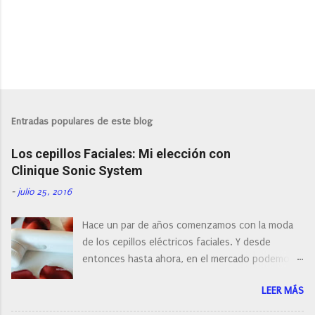
P
u
b
l
Entradas populares de este blog
i
c
Los cepillos Faciales: Mi elección con
a
r
Clinique Sonic System
u
n
-
julio 25, 2016
c
o
Hace un par de años comenzamos con la moda
m
e
de los cepillos eléctricos faciales. Y desde
n
entonces hasta ahora, en el mercado podemos
t
a
encontrar cepillos faciales de todas las marcas y
r
LEER MÁS
con diferentes características, a pilas, a batería,
i
cepillos de rotación o de oscilación... y
o