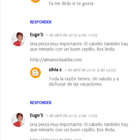
r
Ya me dirás si te gusta
i
o
RESPONDER
s
Euge'S
1 de abril de 2015 a las 17:05
Una pieza muy importante. El cabello también hay
que mimarlo con un buen cepillo. Bss linda.
http://almamodaaldia.com
silvia s
1 de abril de 2015 a las 23:09
Toda la razón tienes. Un saludo y a
disfrutar de las vacaciones
RESPONDER
Euge'S
1 de abril de 2015 a las 17:05
Una pieza muy importante. El cabello también hay
que mimarlo con un buen cepillo. Bss linda.