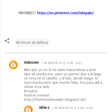
PINTEREST:
https://es.pinterest.com/tekspain/
Mi rincon de Belleza
Unknown
1 de abril de 2015 a las 14:53
C
Mira que yo no le he dado importancia a este
o
tipo de productos, pero yo pienso que a la larga
se nota en el cabello, y al mío, desde luego, le
m
hace mucha pero que mucha falta. Voy para allá a
e
visitar esta web.
Besazos
n
Fashion Avenue
http://fashionavenueabc.blogspot.de/
t
a
silvia s
1 de abril de 2015 a las 23:09