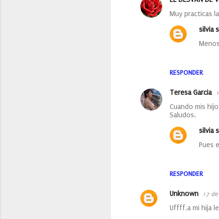
C
Muy practicas l
o
silvia s
m
Menos 
e
n
RESPONDER
t
a
Teresa Garcia
1
r
Cuando mis hijo
i
Saludos.
o
silvia s
s
Pues e
RESPONDER
Unknown
17 de 
Uffff,a mi hija le