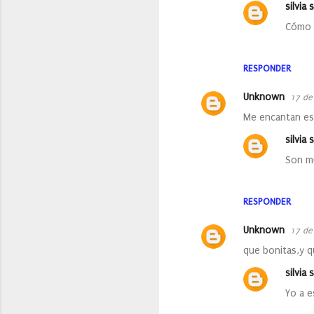
silvia s
Cómo l
RESPONDER
Unknown
17 de 
Me encantan esa
silvia s
Son mu
RESPONDER
Unknown
17 de 
que bonitas,y q
silvia s
Yo a 