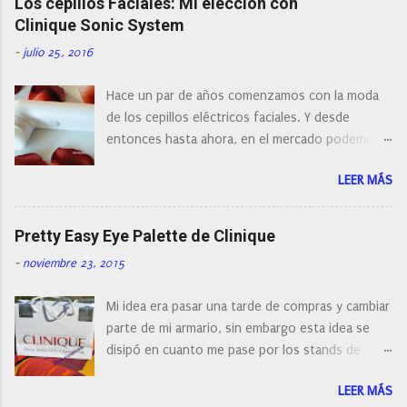
Los cepillos Faciales: Mi elección con
a
r
Clinique Sonic System
u
n
-
julio 25, 2016
c
o
Hace un par de años comenzamos con la moda
m
e
de los cepillos eléctricos faciales. Y desde
n
entonces hasta ahora, en el mercado podemos
t
a
encontrar cepillos faciales de todas las marcas y
r
LEER MÁS
con diferentes características, a pilas, a batería,
i
cepillos de rotación o de oscilación... y
o
naturalmente de todos los precios. Existe en la
Pretty Easy Eye Palette de Clinique
actualidad tal variedad, que antes de hacer la
-
noviembre 23, 2015
compra debemos de hacernos unas preguntas:
¿Cual es mi tipo de piel? ¿Qué busco?... En este
Mi idea era pasar una tarde de compras y cambiar
post os voy a dar mi opinión de porque elegí mi
parte de mi armario, sin embargo esta idea se
cepillo facial de Clinique
disipó en cuanto me pase por los stands de
perfumerías y cosméticos, y claro como
LEER MÁS
resistirse a esta paleta de colores de Clinique.