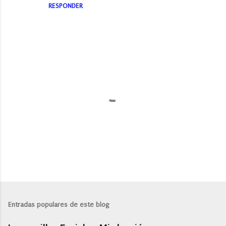
RESPONDER
P
u
b
l
Entradas populares de este blog
i
c