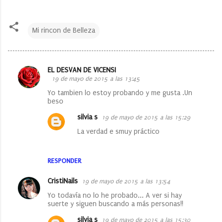
Mi rincon de Belleza
EL DESVAN DE VICENSI
C
19 de mayo de 2015 a las 13:45
o
Yo tambien lo estoy probando y me gusta .Un
beso
m
e
silvia s
19 de mayo de 2015 a las 15:29
n
La verdad e smuy práctico
t
a
RESPONDER
r
CristiNails
19 de mayo de 2015 a las 13:54
i
Yo todavía no lo he probado... A ver si hay
o
suerte y siguen buscando a más personas!!
s
silvia s
19 de mayo de 2015 a las 15:30