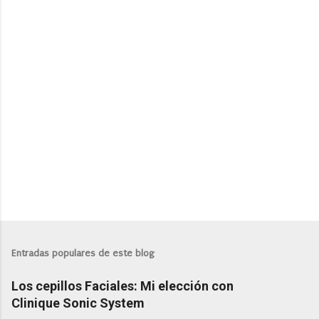
P
u
b
l
Entradas populares de este blog
i
c
Los cepillos Faciales: Mi elección con
a
r
Clinique Sonic System
u