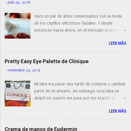
n
-
julio 25, 2016
c
o
Hace un par de años comenzamos con la moda
m
e
de los cepillos eléctricos faciales. Y desde
n
entonces hasta ahora, en el mercado podemos
t
a
encontrar cepillos faciales de todas las marcas y
r
LEER MÁS
con diferentes características, a pilas, a batería,
i
cepillos de rotación o de oscilación... y
o
naturalmente de todos los precios. Existe en la
Pretty Easy Eye Palette de Clinique
actualidad tal variedad, que antes de hacer la
-
noviembre 23, 2015
compra debemos de hacernos unas preguntas:
¿Cual es mi tipo de piel? ¿Qué busco?... En este
Mi idea era pasar una tarde de compras y cambiar
post os voy a dar mi opinión de porque elegí mi
parte de mi armario, sin embargo esta idea se
cepillo facial de Clinique
disipó en cuanto me pase por los stands de
perfumerías y cosméticos, y claro como
LEER MÁS
resistirse a esta paleta de colores de Clinique.
Crema de manos de Eudermin