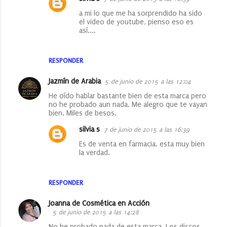
t
a mi lo que me ha sorprendido ha sido
a
el video de youtube, pienso eso es
r
así....
i
o
RESPONDER
s
Jazmín de Arabia
5 de junio de 2015 a las 12:04
He oído hablar bastante bien de esta marca pero
no he probado aun nada. Me alegro que te vayan
bien. Miles de besos.
silvia s
7 de junio de 2015 a las 16:39
Es de venta en farmacia. esta muy bien
la verdad.
RESPONDER
Joanna de Cosmética en Acción
5 de junio de 2015 a las 14:28
No he probado nada de esta marca. Los discos