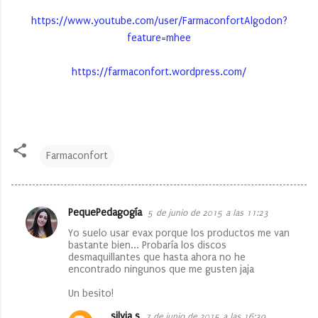
https://www.youtube.com/user/FarmaconfortAlgodon?
feature=mhee
https://farmaconfort.wordpress.com/
Farmaconfort
PequePedagogía
5 de junio de 2015 a las 11:23
C
Yo suelo usar evax porque los productos me van
o
bastante bien... Probaría los discos
desmaquillantes que hasta ahora no he
m
encontrado ningunos que me gusten jaja
e
Un besito!
n
silvia s
7 de junio de 2015 a las 16:39