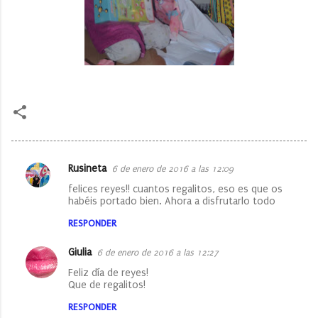
Rusineta
6 de enero de 2016 a las 12:09
C
felices reyes!! cuantos regalitos, eso es que os
o
habéis portado bien. Ahora a disfrutarlo todo
m
RESPONDER
e
Giulia
6 de enero de 2016 a las 12:27
n
Feliz día de reyes!
t
Que de regalitos!
a
RESPONDER
r