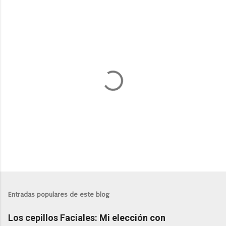
P
u
b
l
Entradas populares de este blog
i
c
Los cepillos Faciales: Mi elección con
a