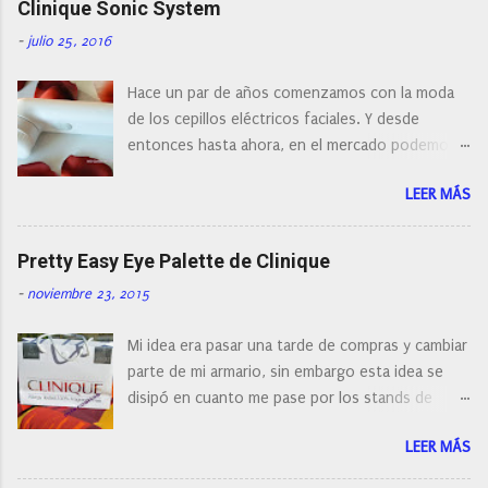
r
Clinique Sonic System
u
n
-
julio 25, 2016
c
o
Hace un par de años comenzamos con la moda
m
e
de los cepillos eléctricos faciales. Y desde
n
entonces hasta ahora, en el mercado podemos
t
a
encontrar cepillos faciales de todas las marcas y
r
LEER MÁS
con diferentes características, a pilas, a batería,
i
cepillos de rotación o de oscilación... y
o
naturalmente de todos los precios. Existe en la
Pretty Easy Eye Palette de Clinique
actualidad tal variedad, que antes de hacer la
-
noviembre 23, 2015
compra debemos de hacernos unas preguntas:
¿Cual es mi tipo de piel? ¿Qué busco?... En este
Mi idea era pasar una tarde de compras y cambiar
post os voy a dar mi opinión de porque elegí mi
parte de mi armario, sin embargo esta idea se
cepillo facial de Clinique
disipó en cuanto me pase por los stands de
perfumerías y cosméticos, y claro como
LEER MÁS
resistirse a esta paleta de colores de Clinique.