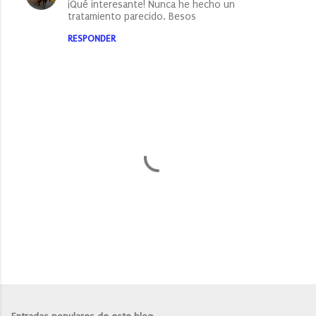
¡Qué interesante! Nunca he hecho un
tratamiento parecido. Besos
RESPONDER
P
u
b
l