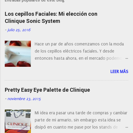
Entradas populares de este blog
i
c
Los cepillos Faciales: Mi elección con
a
r
Clinique Sonic System
u
n
-
julio 25, 2016
c
o
Hace un par de años comenzamos con la moda
m
e
de los cepillos eléctricos faciales. Y desde
n
entonces hasta ahora, en el mercado podemos
t
a
encontrar cepillos faciales de todas las marcas y
r
LEER MÁS
con diferentes características, a pilas, a batería,
i
cepillos de rotación o de oscilación... y
o
naturalmente de todos los precios. Existe en la
Pretty Easy Eye Palette de Clinique
actualidad tal variedad, que antes de hacer la
-
noviembre 23, 2015
compra debemos de hacernos unas preguntas:
¿Cual es mi tipo de piel? ¿Qué busco?... En este
Mi idea era pasar una tarde de compras y cambiar
post os voy a dar mi opinión de porque elegí mi
parte de mi armario, sin embargo esta idea se
cepillo facial de Clinique
disipó en cuanto me pase por los stands de