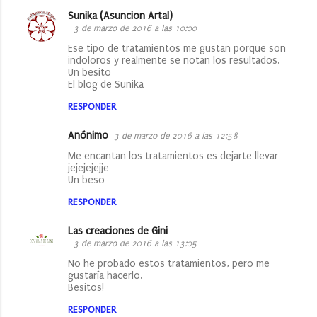
Sunika (Asuncion Artal)
C
3 de marzo de 2016 a las 10:00
o
Ese tipo de tratamientos me gustan porque son
indoloros y realmente se notan los resultados.
m
Un besito
e
El blog de Sunika
n
RESPONDER
t
Anónimo
3 de marzo de 2016 a las 12:58
a
Me encantan los tratamientos es dejarte llevar
r
jejejejejje
Un beso
i
o
RESPONDER
s
Las creaciones de Gini
3 de marzo de 2016 a las 13:05
No he probado estos tratamientos, pero me
gustaría hacerlo.
Besitos!
RESPONDER