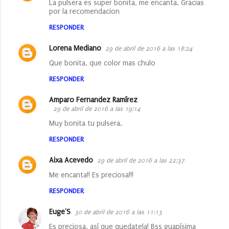
La pulsera es super bonita, me encanta. Gracias
i
por la recomendacion
o
RESPONDER
s
Lorena Mediano
29 de abril de 2016 a las 18:24
Que bonita, que color mas chulo
RESPONDER
Amparo Fernandez Ramírez
29 de abril de 2016 a las 19:14
Muy bonita tu pulsera.
RESPONDER
Aixa Acevedo
29 de abril de 2016 a las 22:37
Me encanta!! Es preciosa!!!
RESPONDER
Euge'S
30 de abril de 2016 a las 11:13
Es preciosa, así que quedatela! Bss guapísima