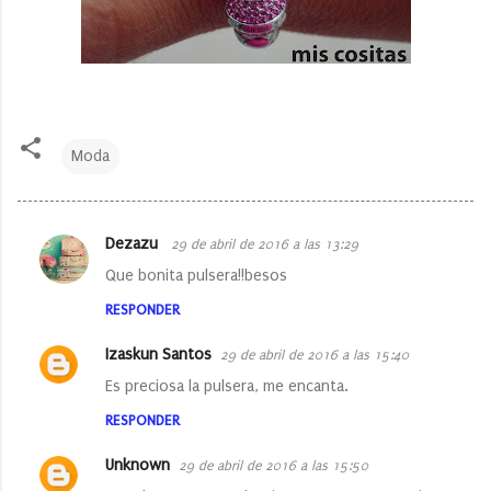
Moda
Dezazu
29 de abril de 2016 a las 13:29
C
Que bonita pulsera!!besos
o
RESPONDER
m
e
Izaskun Santos
29 de abril de 2016 a las 15:40
n
Es preciosa la pulsera, me encanta.
t
RESPONDER
a
Unknown
29 de abril de 2016 a las 15:50
r