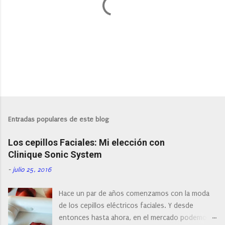
P
u
b
l
Entradas populares de este blog
i
c
Los cepillos Faciales: Mi elección con
a
r
Clinique Sonic System
u
n
-
julio 25, 2016
c
o
Hace un par de años comenzamos con la moda
m
e
de los cepillos eléctricos faciales. Y desde
n
entonces hasta ahora, en el mercado podemos
t