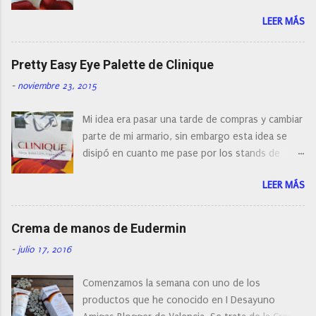
a
encontrar cepillos faciales de todas las marcas y
r
LEER MÁS
con diferentes características, a pilas, a batería,
i
cepillos de rotación o de oscilación... y
o
naturalmente de todos los precios. Existe en la
Pretty Easy Eye Palette de Clinique
actualidad tal variedad, que antes de hacer la
-
noviembre 23, 2015
compra debemos de hacernos unas preguntas:
¿Cual es mi tipo de piel? ¿Qué busco?... En este
Mi idea era pasar una tarde de compras y cambiar
post os voy a dar mi opinión de porque elegí mi
parte de mi armario, sin embargo esta idea se
cepillo facial de Clinique
disipó en cuanto me pase por los stands de
perfumerías y cosméticos, y claro como
LEER MÁS
resistirse a esta paleta de colores de Clinique.
Crema de manos de Eudermin
-
julio 17, 2016
Comenzamos la semana con uno de los
productos que he conocido en I Desayuno