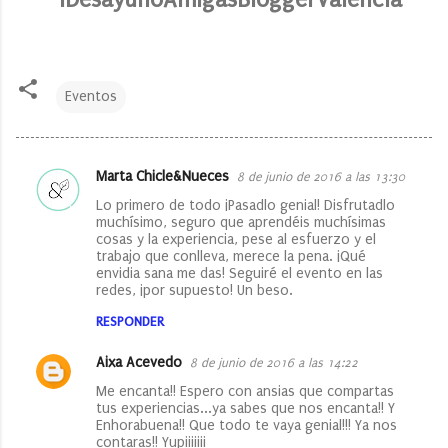
Eventos
Marta Chicle&Nueces
8 de junio de 2016 a las 13:30
C
Lo primero de todo ¡Pasadlo genial! Disfrutadlo
o
muchísimo, seguro que aprendéis muchísimas
cosas y la experiencia, pese al esfuerzo y el
m
trabajo que conlleva, merece la pena. ¡Qué
e
envidia sana me das! Seguiré el evento en las
redes, ¡por supuesto! Un beso.
n
RESPONDER
t
a
Aixa Acevedo
8 de junio de 2016 a las 14:22
r
Me encanta!! Espero con ansias que compartas
tus experiencias...ya sabes que nos encanta!! Y
i
Enhorabuena!! Que todo te vaya genial!!! Ya nos
o
contaras!! Yupiiiiiii