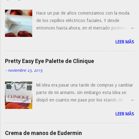
c
o
Hace un par de años comenzamos con la moda
m
e
de los cepillos eléctricos faciales. Y desde
n
entonces hasta ahora, en el mercado podemos
t
a
encontrar cepillos faciales de todas las marcas y
r
LEER MÁS
con diferentes características, a pilas, a batería,
i
cepillos de rotación o de oscilación... y
o
naturalmente de todos los precios. Existe en la
Pretty Easy Eye Palette de Clinique
actualidad tal variedad, que antes de hacer la
-
noviembre 23, 2015
compra debemos de hacernos unas preguntas:
¿Cual es mi tipo de piel? ¿Qué busco?... En este
Mi idea era pasar una tarde de compras y cambiar
post os voy a dar mi opinión de porque elegí mi
parte de mi armario, sin embargo esta idea se
cepillo facial de Clinique
disipó en cuanto me pase por los stands de
perfumerías y cosméticos, y claro como
LEER MÁS
resistirse a esta paleta de colores de Clinique.
Crema de manos de Eudermin