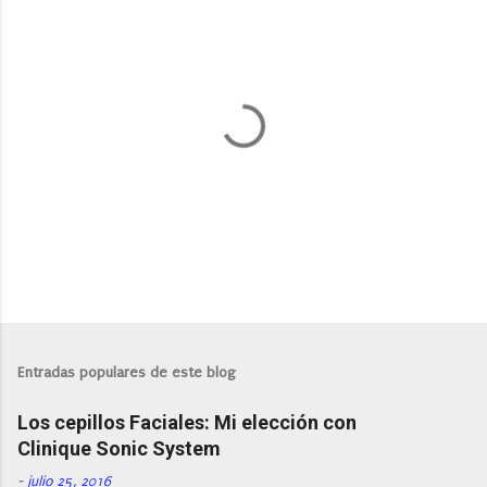
P
u
b
l
Entradas populares de este blog
i
c
Los cepillos Faciales: Mi elección con
a
r
Clinique Sonic System
u
n
-
julio 25, 2016