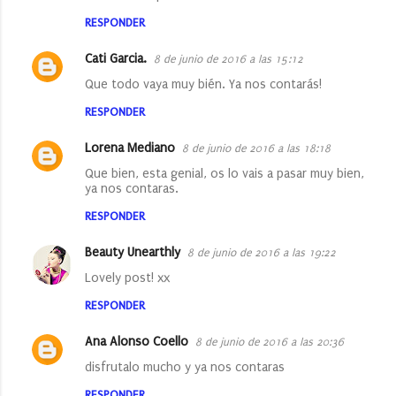
s
RESPONDER
Cati Garcia.
8 de junio de 2016 a las 15:12
Que todo vaya muy bién. Ya nos contarás!
RESPONDER
Lorena Mediano
8 de junio de 2016 a las 18:18
Que bien, esta genial, os lo vais a pasar muy bien,
ya nos contaras.
RESPONDER
Beauty Unearthly
8 de junio de 2016 a las 19:22
Lovely post! xx
RESPONDER
Ana Alonso Coello
8 de junio de 2016 a las 20:36
disfrutalo mucho y ya nos contaras
RESPONDER