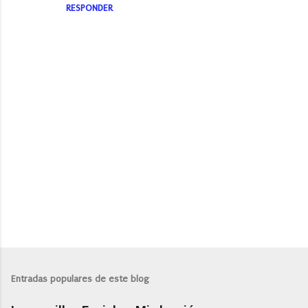
RESPONDER
P
u
b
l
Entradas populares de este blog
i
c