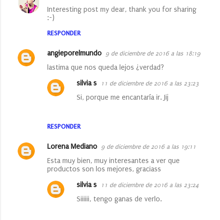
C
Interesting post my dear, thank you for sharing
o
:-)
m
RESPONDER
e
angieporelmundo
9 de diciembre de 2016 a las 18:19
n
lastima que nos queda lejos ¿verdad?
t
a
silvia s
11 de diciembre de 2016 a las 23:23
r
Si, porque me encantaría ir. Jij
i
o
RESPONDER
s
Lorena Mediano
9 de diciembre de 2016 a las 19:11
Esta muy bien, muy interesantes a ver que
productos son los mejores, graciass
silvia s
11 de diciembre de 2016 a las 23:24
Siiiiii, tengo ganas de verlo.