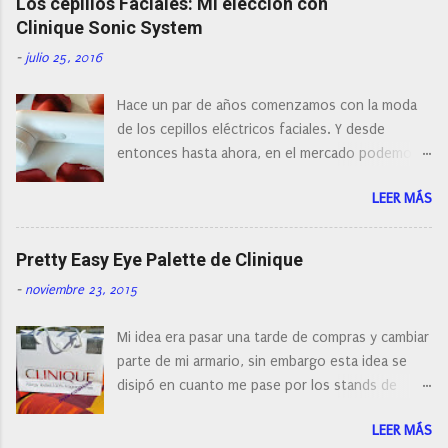
Los cepillos Faciales: Mi elección con
a
r
Clinique Sonic System
u
n
-
julio 25, 2016
c
o
Hace un par de años comenzamos con la moda
m
e
de los cepillos eléctricos faciales. Y desde
n
entonces hasta ahora, en el mercado podemos
t
a
encontrar cepillos faciales de todas las marcas y
r
LEER MÁS
con diferentes características, a pilas, a batería,
i
cepillos de rotación o de oscilación... y
o
naturalmente de todos los precios. Existe en la
Pretty Easy Eye Palette de Clinique
actualidad tal variedad, que antes de hacer la
-
noviembre 23, 2015
compra debemos de hacernos unas preguntas:
¿Cual es mi tipo de piel? ¿Qué busco?... En este
Mi idea era pasar una tarde de compras y cambiar
post os voy a dar mi opinión de porque elegí mi
parte de mi armario, sin embargo esta idea se
cepillo facial de Clinique
disipó en cuanto me pase por los stands de
perfumerías y cosméticos, y claro como
LEER MÁS
resistirse a esta paleta de colores de Clinique.