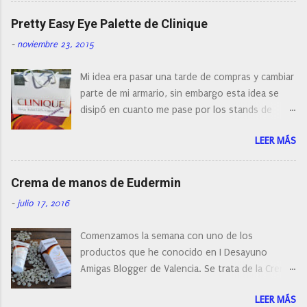
cepillos de rotación o de oscilación... y
o
naturalmente de todos los precios. Existe en la
Pretty Easy Eye Palette de Clinique
actualidad tal variedad, que antes de hacer la
-
noviembre 23, 2015
compra debemos de hacernos unas preguntas:
¿Cual es mi tipo de piel? ¿Qué busco?... En este
Mi idea era pasar una tarde de compras y cambiar
post os voy a dar mi opinión de porque elegí mi
parte de mi armario, sin embargo esta idea se
cepillo facial de Clinique
disipó en cuanto me pase por los stands de
perfumerías y cosméticos, y claro como
LEER MÁS
resistirse a esta paleta de colores de Clinique.
Crema de manos de Eudermin
-
julio 17, 2016
Comenzamos la semana con uno de los
productos que he conocido en I Desayuno
Amigas Blogger de Valencia. Se trata de la Crema
de manos protectora de Eudermin.Una crema de
LEER MÁS
manos para utilizar tanto en verano como en