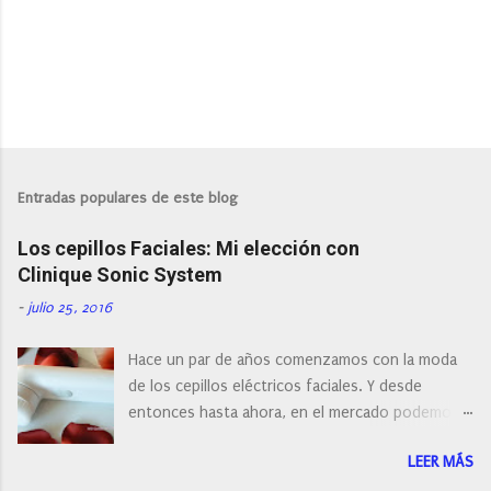
P
u
b
l
Entradas populares de este blog
i
c
Los cepillos Faciales: Mi elección con
a
r
Clinique Sonic System
u
n
-
julio 25, 2016
c
o
Hace un par de años comenzamos con la moda
m
e
de los cepillos eléctricos faciales. Y desde
n
entonces hasta ahora, en el mercado podemos
t
a
encontrar cepillos faciales de todas las marcas y
r
LEER MÁS
con diferentes características, a pilas, a batería,
i