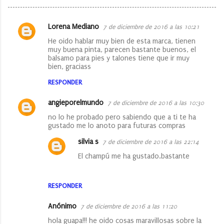
Lorena Mediano
7 de diciembre de 2016 a las 10:21
C
He oido hablar muy bien de esta marca, tienen
o
muy buena pinta, parecen bastante buenos, el
balsamo para pies y talones tiene que ir muy
m
bien, graciass
e
RESPONDER
n
t
angieporelmundo
7 de diciembre de 2016 a las 10:30
a
no lo he probado pero sabiendo que a ti te ha
gustado me lo anoto para futuras compras
r
silvia s
7 de diciembre de 2016 a las 22:14
i
El champú me ha gustado.bastante
o
s
RESPONDER
Anónimo
7 de diciembre de 2016 a las 11:20
hola guapa!!! he oido cosas maravillosas sobre la