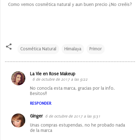
Como vemos cosmética natural y aun buen precio ¿No creéis?
Cosmética Natural
Himalaya
Primor
La Vie en Rose Makeup
C
6 de octubre de 2017 a las 9:22
o
No conocía esta marca, gracias por la info.
Besitos!!
m
e
RESPONDER
n
Ginger
6 de octubre de 2017 a las 9:31
t
Unas compras estupendas, no he probado nada
a
de la marca
r