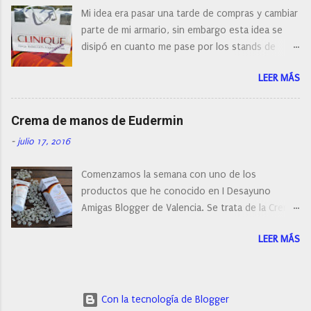
¿Cual es mi tipo de piel? ¿Qué busco?... En este
Mi idea era pasar una tarde de compras y cambiar
post os voy a dar mi opinión de porque elegí mi
parte de mi armario, sin embargo esta idea se
cepillo facial de Clinique
disipó en cuanto me pase por los stands de
perfumerías y cosméticos, y claro como
LEER MÁS
resistirse a esta paleta de colores de Clinique.
Crema de manos de Eudermin
-
julio 17, 2016
Comenzamos la semana con uno de los
productos que he conocido en I Desayuno
Amigas Blogger de Valencia. Se trata de la Crema
de manos protectora de Eudermin.Una crema de
LEER MÁS
manos para utilizar tanto en verano como en
invierno.
Con la tecnología de Blogger