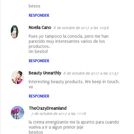
besos
i
o
RESPONDER
s
Noelia Cano
6 de octubre de 2017 a las 10:58
Pues yo tampoco la conocía, pero me han
parecido muy interesantes varios de los
productos.
Un besito!
RESPONDER
Beauty Unearthly
6 de octubre de 2017 a las 21:37
Interesting beauty products. We keep in touch.
xx
RESPONDER
TheCrazyDreamland
7 de octubre de 2017 a las 11:16
la crema energizante me la apunto para cuando
vuelva a ir a algun primor jeje
besitos