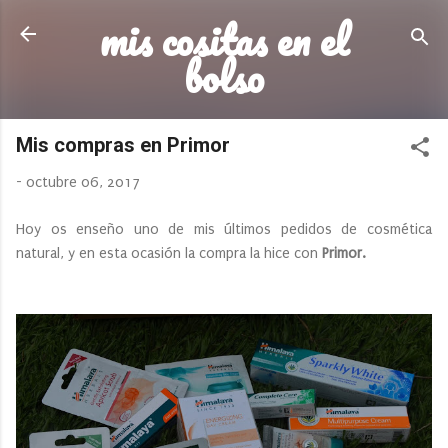
mis cositas en el
Ir al contenido principal
bolso
Mis compras en Primor
-
octubre 06, 2017
Hoy os enseño uno de mis últimos pedidos de cosmética
natural, y en esta ocasión la compra la hice con
Primor.