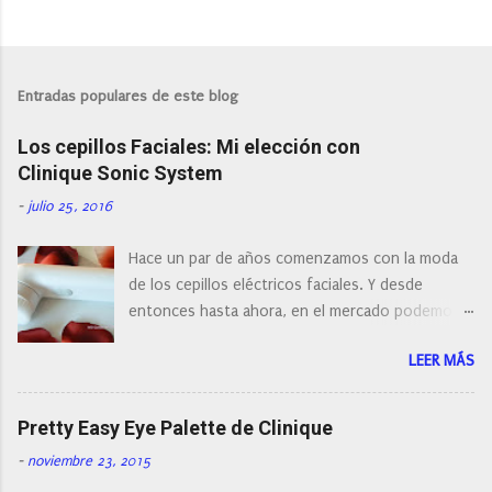
P
u
b
l
Entradas populares de este blog
i
c
Los cepillos Faciales: Mi elección con
a
r
Clinique Sonic System
u
n
-
julio 25, 2016
c
o
Hace un par de años comenzamos con la moda
m
e
de los cepillos eléctricos faciales. Y desde
n
entonces hasta ahora, en el mercado podemos
t
a
encontrar cepillos faciales de todas las marcas y
r
LEER MÁS
con diferentes características, a pilas, a batería,
i
cepillos de rotación o de oscilación... y
o
naturalmente de todos los precios. Existe en la
Pretty Easy Eye Palette de Clinique
actualidad tal variedad, que antes de hacer la
-
noviembre 23, 2015
compra debemos de hacernos unas preguntas: