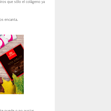
ros que sólo el colágeno ya
nos encanta.
te puede o no gustar.